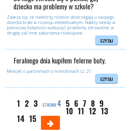
dziecko ma problemy w szkole?
Zdarza się, że niektórzy rodzice dostrzegają u swojego
dziecka braki w rozwoju intelektualnym. Należy wtedy w
pierwszej kolejności wykluczyć problemy zdrowotne, w
drugiej zaś inne zaburzenia rozwojowe.
CZYTAJ
Feralnego dnia kupiłem felerne buty.
Minicykl o paronimach o homofonach cz. 21
CZYTAJ
1
2
3
4
5
6
7
8
9
STRONA
10
11
12
13
14
15