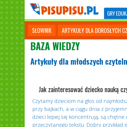
GRY
EDUK
SŁOWNIK
ARTYKUŁY DLA DOROSŁYCH C
BAZA WIEDZY
Artykuły dla młodszych czytel
Jak zainteresować dziecko nauką cz
Czytamy dzieciom na głos od najmłodszyc
przy bajkach, a w ciągu dnia z przyjem
dzieci lepiej się koncentrują, są chętne
przeczytanego tekstu. Dobry przykład id