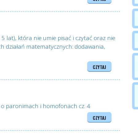
 lat), która nie umie pisać i czytać oraz nie
ch działań matematycznych: dodawania,
CZYTAJ
l o paronimach i homofonach cz. 4
CZYTAJ