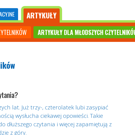
ARTYKUŁY
ACYJNE
ZYTELNIKÓW
ARTYKUŁY DLA MŁODSZYCH CZYTELNIKÓ
ników
ytania?
h lat. Już trzy-, czterolatek lubi zasypiać
nością wysłucha ciekawej opowieści. Takie
 do dłuższego czytania i więcej zapamiętują z
zie z góry.