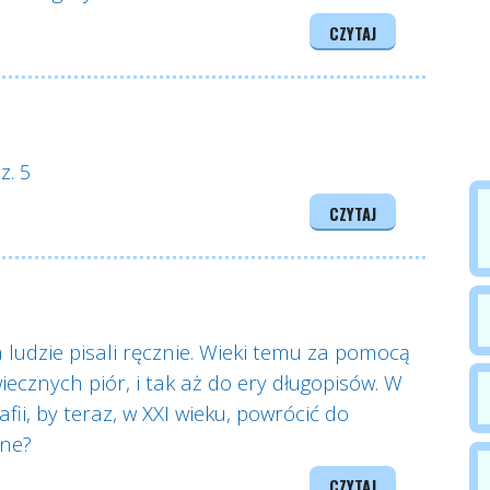
CZYTAJ
z. 5
CZYTAJ
ludzie pisali ręcznie. Wieki temu za pomocą
wiecznych piór, i tak aż do ery długopisów. W
fii, by teraz, w XXI wieku, powrócić do
czne?
CZYTAJ