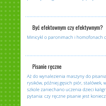
Być efektownym czy efektywnym?
Minicykl o paronimach i homofonach c
Pisanie ręczne
Aż do wynalezienia maszyny do pisania 
rysików, później gęsich piór, stalówek, 
szkole zaniechano uczenia dzieci kaligra
pytania: czy ręczne pisanie jest konie