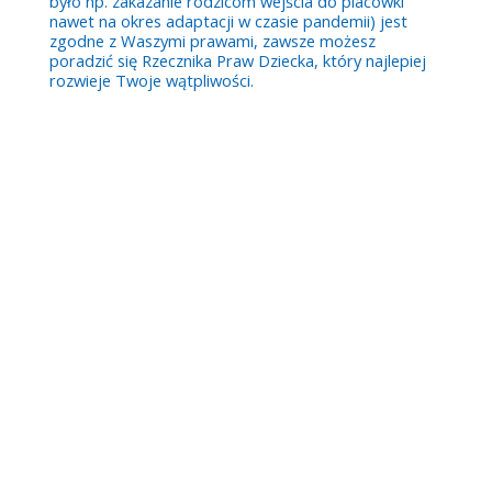
było np. zakazanie rodzicom wejścia do placówki
nawet na okres adaptacji w czasie pandemii) jest
zgodne z Waszymi prawami, zawsze możesz
poradzić się Rzecznika Praw Dziecka, który najlepiej
rozwieje Twoje wątpliwości.