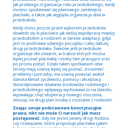
jak przebiega organizacja roku przedszkolnego, kiedy
możesz spodziewać się planowego zamknięcia
placówki, a także jak wygląda organizacja dnia w
przedszkolu.
Kiedy stoisz jeszcze przed wyborem przedszkola
dowiedz się w placówce jak widzą współpracę między
przedszkolem a rodzicem w okresie adaptacji, gdyż
jest to podstawa udanego początku i całej dalszej
drogi przedszkolaka. Świetnie jeśli przedszkole
organizuje dni otwarte, w trakcie których można
lepiej poznać placówkę i osoby tam pracujące oraz
po prostu pobyć. Dzięki takim spotkaniom obie
strony mają szansę lepiej się poznać, zrozumieć
problemy i potrzeby, ma szansę powstać wokół
dziecka klimat życzliwości, pomocy i akceptacji.
Skoordynowane działania środowiska rodzinnego i
przedszkolnego wpływają wychowawczo na dziecko,
wyzwalając chęć eksploracji nowego otoczenia,
znosząc na drugi plan troskę o rozstanie z rodzicem.
Znając swoje podstawowe konstytucyjne
prawa, nikt nie może Ci narzucić jak masz
postępować.
Gdy nie jesteś pewny drogi Rodzicu
czy rozwiązanie, które proponuje placówka (jakim