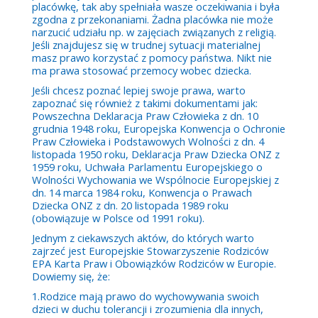
placówkę, tak aby spełniała wasze oczekiwania i była
zgodna z przekonaniami. Żadna placówka nie może
narzucić udziału np. w zajęciach związanych z religią.
Jeśli znajdujesz się w trudnej sytuacji materialnej
masz prawo korzystać z pomocy państwa. Nikt nie
ma prawa stosować przemocy wobec dziecka.
Jeśli chcesz poznać lepiej swoje prawa, warto
zapoznać się również z takimi dokumentami jak:
Powszechna Deklaracja Praw Człowieka z dn. 10
grudnia 1948 roku, Europejska Konwencja o Ochronie
Praw Człowieka i Podstawowych Wolności z dn. 4
listopada 1950 roku, Deklaracja Praw Dziecka ONZ z
1959 roku, Uchwała Parlamentu Europejskiego o
Wolności Wychowania we Wspólnocie Europejskiej z
dn. 14 marca 1984 roku, Konwencja o Prawach
Dziecka ONZ z dn. 20 listopada 1989 roku
(obowiązuje w Polsce od 1991 roku).
Jednym z ciekawszych aktów, do których warto
zajrzeć jest Europejskie Stowarzyszenie Rodziców
EPA Karta Praw i Obowiązków Rodziców w Europie.
Dowiemy się, że:
1.Rodzice mają prawo do wychowywania swoich
dzieci w duchu tolerancji i zrozumienia dla innych,