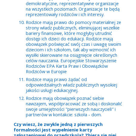
demokratyczne, reprezentatywne organizacje
na wszystkich poziomach. Organizacje te będą
reprezentowały rodziców i ich interesy.
Rodzice mają prawo do pomocy materialnej ze
strony władz publicznych, eliminującej wszelkie
bariery finansowe, które mogłyby utrudnić
dostęp ich dzieci do edukacji. Rodzice mają
obowiązek poświęcać swój czas i uwagę swoim
dzieciom i ich szkołom, tak aby wzmocnić ich
wysiłki skierowane na osiągnięcie określonych
celów nauczania. Europejskie Stowarzyszenie
Rodziców EPA Karta Praw i Obowiązków
Rodziców w Europie
Rodzice mają prawo żądać od
odpowiedzialnych władz publicznych wysokiej
jakości usługi edukacyjnej.
Rodzice mają obowiązek poznać siebie
nawzajem, współpracować ze sobą i doskonalić
swoje umiejętności "pierwszych nauczycieli" i
partnerów w kontakcie: szkoła - dom.
Czy wiesz, że zwykle jedną z pierwszych
formalności jest wypełnienie karty
zgłoszeniowej do przedszkola? Zbiera się niej