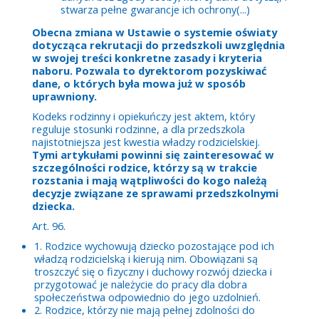
stwarza pełne gwarancje ich ochrony(...)
Obecna zmiana w Ustawie o systemie oświaty
dotycząca rekrutacji do przedszkoli uwzględnia
w swojej treści konkretne zasady i kryteria
naboru. Pozwala to dyrektorom pozyskiwać
dane, o których była mowa już w sposób
uprawniony.
Kodeks rodzinny i opiekuńczy jest aktem, który
reguluje stosunki rodzinne, a dla przedszkola
najistotniejsza jest kwestia władzy rodzicielskiej.
Tymi artykułami powinni się zainteresować w
szczególności rodzice, którzy są w trakcie
rozstania i mają wątpliwości do kogo należą
decyzje związane ze sprawami przedszkolnymi
dziecka.
Art. 96.
1. Rodzice wychowują dziecko pozostające pod ich
władzą rodzicielską i kierują nim. Obowiązani są
troszczyć się o fizyczny i duchowy rozwój dziecka i
przygotować je należycie do pracy dla dobra
społeczeństwa odpowiednio do jego uzdolnień.
2. Rodzice, którzy nie mają pełnej zdolności do