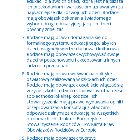
edukacji dla swoich dzieci, która jest najbliższa
ich przekonaniom i wartościom uznawanym za
najważniejsze dla rozwoju ich dzieci. Rodzice
mają obowiązek dokonania świadomego
wyboru drogi edukacyjnej, jaką ich dzieci
powinny zmierzać.
Rodzice mają prawo domagania się od
formalnego systemu edukacji tego, aby ich
dzieci osiągnęły wiedzę duchową i kulturową.
Rodzice mają obowiązek wychowywać swoje
dzieci w poszanowaniu i akceptowaniu innych
ludzi i ich przekonań.
Rodzice mają prawo wpływać na politykę
oświatową realizowaną w szkołach ich dzieci.
Rodzice mają obowiązek osobiście włączać się
w życie szkół ich dzieci i stanowić istotną część
społeczności lokalnej. Rodzice i ich
stowarzyszenia mają prawo wydawania opinii i
przeprowadzania konsultacji z władzami
odpowiedzialnymi za edukację na wszystkich
poziomach ich struktur. Europejskie
Stowarzyszenie Rodziców EPA Karta Praw i
Obowiązków Rodziców w Europie
Rodzice mają obowiązek tworzyć