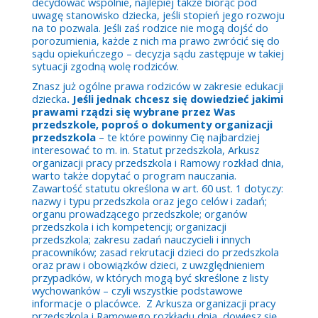
decydować wspólnie, najlepiej także biorąc pod
uwagę stanowisko dziecka, jeśli stopień jego rozwoju
na to pozwala. Jeśli zaś rodzice nie mogą dojść do
porozumienia, każde z nich ma prawo zwrócić się do
sądu opiekuńczego – decyzja sądu zastępuje w takiej
sytuacji zgodną wolę rodziców.
Znasz już ogólne prawa rodziców w zakresie edukacji
dziecka
. Jeśli jednak chcesz się dowiedzieć jakimi
prawami rządzi się wybrane przez Was
przedszkole, poproś o dokumenty organizacji
przedszkola
– te które powinny Cię najbardziej
interesować to m. in. Statut przedszkola, Arkusz
organizacji pracy przedszkola i Ramowy rozkład dnia,
warto także dopytać o program nauczania.
Zawartość statutu określona w art. 60 ust. 1 dotyczy:
nazwy i typu przedszkola oraz jego celów i zadań;
organu prowadzącego przedszkole; organów
przedszkola i ich kompetencji; organizacji
przedszkola; zakresu zadań nauczycieli i innych
pracowników; zasad rekrutacji dzieci do przedszkola
oraz praw i obowiązków dzieci, z uwzględnieniem
przypadków, w których mogą być skreślone z listy
wychowanków – czyli wszystkie podstawowe
informacje o placówce. Z Arkusza organizacji pracy
przedszkola i Ramowego rozkładu dnia, dowiesz się