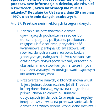
podstawowe informacje o dziecku, ale również
o rodzicach. Jakich informacji nie musisz
udzielać? Reguluje to Ustawa z dnia 29 sierpnia
1997r. o ochronie danych osobowych.
Art. 27. Przetwarzanie niektórych kategorii danych:
Zabrania się przetwarzania danych
ujawniających pochodzenie rasowe lub
etniczne, poglądy polityczne, przekonania
religijne lub filozoficzne, przynależność
wyznaniową, partyjną lub związkową, jak
również danych o stanie zdrowia, kodzie
genetycznym, nałogach lub życiu seksualnym
oraz danych dotyczących skazań, orzeczeń o
ukaraniu i mandatów karnych, a także innych
orzeczeń wydanych w postępowaniu sądowym
lub administracyjnym.
Przetwarzanie danych, o których mowa w ust.
1, jest jednak dopuszczalne, jeżeli: 1) osoba,
której dane dotyczą, wyrazi na to zgodę na
piśmie, chyba że chodzi o usunięcie
dotyczących jej danych, 2) przepis szczególny
innej ustawy zezwala na przetwarzanie takich
danych bez zgody osoby, której dane dotyczą, i