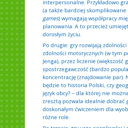
interpersonalne. Przykładowo gr
(a także bardziej skomplikowane 
games
) wymagają współpracy międ
planowania. A to przecież umiejęt
dorosłym życiu.
Po drugie: gry rozwijają zdolności
zdolności motorycznych (w tym po
Jenga), przez liczenie (większość g
spostrzegawczość (bardzo popula
koncentrację (znajdowanie par). N
będzie to historia Polski, czy ge
język obcy? – dla której nie możn
zresztą pozwala idealnie dobrać 
doskonałym ćwiczeniem dla wyobra
różne role.
Po trzecie: gry uczą cierpliwości 