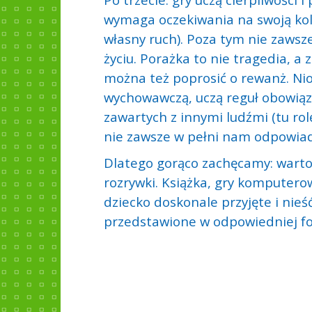
wymaga oczekiwania na swoją kol
własny ruch). Poza tym nie zawsze
życiu. Porażka to nie tragedia, 
można też poprosić o rewanż. Ni
wychowawczą, uczą reguł obowiąz
zawartych z innymi ludźmi (tu rol
nie zawsze w pełni nam odpowiad
Dlatego gorąco zachęcamy: warto
rozrywki. Książka, gry komputero
dziecko doskonale przyjęte i nieść 
przedstawione w odpowiedniej fo