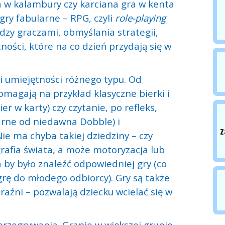
a w kalambury czy karciana gra w kenta
gry fabularne – RPG, czyli
role-playing
zy graczami, obmyślania strategii,
ności, które na co dzień przydają się w
 i umiejętności różnego typu. Od
magają na przykład klasyczne bierki i
ier w karty) czy czytanie, po refleks,
rne od niedawna Dobble) i
z
ie ma chyba takiej dziedziny – czy
ografia świata, a może motoryzacja lub
a by było znaleźć odpowiedniej gry (co
grę do młodego odbiorcy). Gry są także
źni – pozwalają dziecku wcielać się w
i przegrywania. Granie w większej grupie