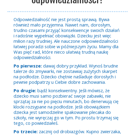
Odpowiedzialność nie jest prostą sprawą. Bywa
również mało przyjemna. Nawet nam, dorosłym,
trudno czasami przyjąć konsekwencje swoich działań
i radośnie wypełniać obowiązki. Dziecku jest więc
milion razy trudniej. Ale nauczone odpowiedzialności
łatwiej poradzi sobie w późniejszym życiu. Mamy dla
Was pięć rad, które nieco ułatwią trudną naukę
odpowiedzialności.
Po pierwsze:
dawaj dobry przykład. Wynoś brudne
talerze do zmywarki, nie zostawiaj zużytych skarpet
na podłodze. Dziecko chętnie naśladuje dorosłych i
pewnie podpatrzy u Ciebie dobre zachowania.
Po drugie:
bądź konsekwentny. Jeśli mówisz, że
dziecko musi samo pozbierać swoje zabawki, nie
sprzątaj za nie po pięciu minutach, bo denerwują cię
klocki rozsypane na podłodze. Jeśli obowiązkiem
dziecka jest samodzielne spakowanie plecaka do
szkoły, nie wyręczaj go w tym. Po prostu trzymaj się
tego, co powiedziałeś.
Po trzecie:
zacznij od drobiazgów. Kupno zwierzaka,