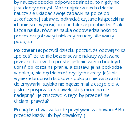
by nauczyć dziecko odpowiedzialności, to nigdy nie
jest dobry pomysł. Może najpierw niech dziecko
nauczy się układać swoje zabawki na półce po
zakończonej zabawie, odkładać czytane książeczki na
ich miejsce, wynosić brudne talerze po obiedzie? Jak
każda nauka, również nauka odpowiedzialności to
proces długotrwały i niekiedy żmudny. Ale warty
podjęcia!
Po czwarte:
pozwól dziecku poczuć, że obowiązki są
„po coś”, że to nie bezsensowne nakazy wydawane
przez rodziców. To proste: jeśli nie wrzuci brudnych
ubrań do kosza na pranie, a zostawi je na podłodze
w pokoju, nie będzie mieć czystych rzeczy. Jeśli nie
wyniesie brudnych kubków z pokoju i nie wstawi ich
do zmywarki, szybko nie będzie miał z czego pić. A
jeśli nie posprząta zabawek, ktoś może na nie
nadepnąć i je zniszczyć. A tego by przecież nie
chciało, prawda?
Po piąte:
chwal za każde pozytywne zachowanie! Bo
przecież każdy lubi być chwalony :)