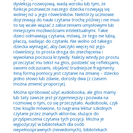
dysleksją rozwojową, wadą wzroku lub tym, że
funkcje poznawcze naszego dziecka rozwijają się
wolniej niż u jego rówieśników. Niektórzy uczniowie
dojrzewają do nauki czytania trochę później i nie musi
to się wcale wiązać z zaburzeniami umysłowymi lub
mniejszymi możliwościami intelektualnymi. Takie
dzieci odmawiają czytania, mówią, że tego nie lubią,
płaczą, siadając do czytanki. Nie wolno od takiego
dziecka wymagać, aby ćwiczyło więcej niż jego
rówieśnicy; to prosta droga do zniechęcenia i
wywołania poczucia krzywdy. Należy wtedy po prostu
przeczytać mu tekst na głos, podzielić się refleksjami,
swoimi odczuciami, objaśnić trudniejsze fragmenty.
Inną formą pomocy jest czytanie na zmianę – dziecko
jedno słowo lub zdanie, dorosły dwa (z czasem
można zmienić proporcje).
Można spróbować użyć audiobooka, ale głos mamy
lub taty zawsze jest przyjemniejszy i pozwala na
rozmowę o tym, co się przeczytało. Audiobooki, czyli
tzw. książki mówione, to nagrania lektur szkolnych
czytane przez znanych aktorów, służące do
przyśpieszenia czytania tych pozycji. Można je
wypożyczyć w bibliotekach dla osób
niepełnosprawnych (niewidomych), bibliotekach