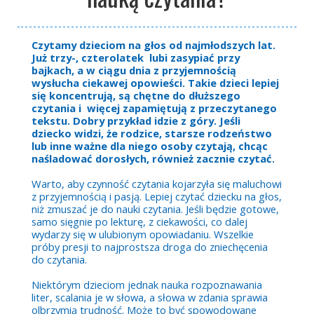
Czytamy dzieciom na głos od najmłodszych lat.
Już trzy-, czterolatek lubi zasypiać przy
bajkach, a w ciągu dnia z przyjemnością
wysłucha ciekawej opowieści. Takie dzieci lepiej
się koncentrują, są chętne do dłuższego
czytania i więcej zapamiętują z przeczytanego
tekstu. Dobry przykład idzie z góry. Jeśli
dziecko widzi, że rodzice, starsze rodzeństwo
lub inne ważne dla niego osoby czytają, chcąc
naśladować dorosłych, również zacznie czytać.
Warto, aby czynność czytania kojarzyła się maluchowi
z przyjemnością i pasją. Lepiej czytać dziecku na głos,
niż zmuszać je do nauki czytania. Jeśli będzie gotowe,
samo sięgnie po lekturę, z ciekawości, co dalej
wydarzy się w ulubionym opowiadaniu. Wszelkie
próby presji to najprostsza droga do zniechęcenia
do czytania.
Niektórym dzieciom jednak nauka rozpoznawania
liter, scalania je w słowa, a słowa w zdania sprawia
olbrzymią trudność. Może to być spowodowane