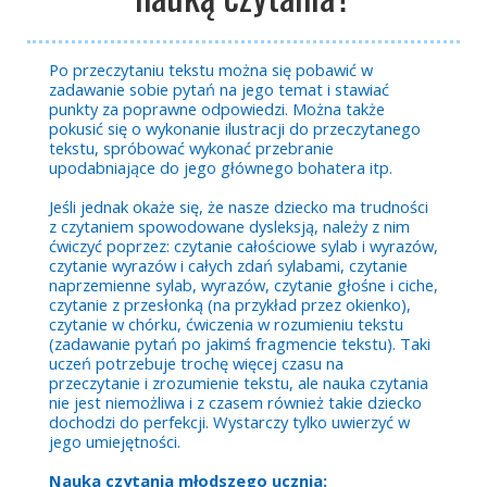
Po przeczytaniu tekstu można się pobawić w
zadawanie sobie pytań na jego temat i stawiać
punkty za poprawne odpowiedzi. Można także
pokusić się o wykonanie ilustracji do przeczytanego
tekstu, spróbować wykonać przebranie
upodabniające do jego głównego bohatera itp.
Jeśli jednak okaże się, że nasze dziecko ma trudności
z czytaniem spowodowane dysleksją, należy z nim
ćwiczyć poprzez: czytanie całościowe sylab i wyrazów,
czytanie wyrazów i całych zdań sylabami, czytanie
naprzemienne sylab, wyrazów, czytanie głośne i ciche,
czytanie z przesłonką (na przykład przez okienko),
czytanie w chórku, ćwiczenia w rozumieniu tekstu
(zadawanie pytań po jakimś fragmencie tekstu). Taki
uczeń potrzebuje trochę więcej czasu na
przeczytanie i zrozumienie tekstu, ale nauka czytania
nie jest niemożliwa i z czasem również takie dziecko
dochodzi do perfekcji. Wystarczy tylko uwierzyć w
jego umiejętności.
Nauka czytania młodszego ucznia: