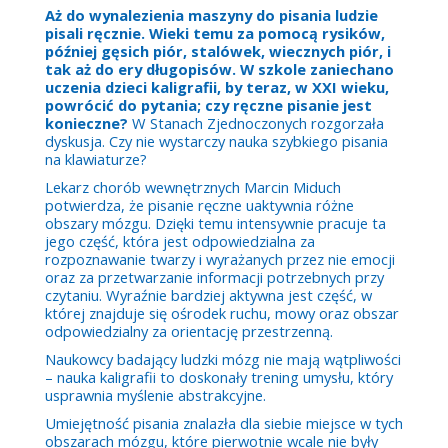
Aż do wynalezienia maszyny do pisania ludzie
pisali ręcznie. Wieki temu za pomocą rysików,
później gęsich piór, stalówek, wiecznych piór, i
tak aż do ery długopisów. W szkole zaniechano
uczenia dzieci kaligrafii, by teraz, w XXI wieku,
powrócić do pytania; czy ręczne pisanie jest
konieczne?
W Stanach Zjednoczonych rozgorzała
dyskusja. Czy nie wystarczy nauka szybkiego pisania
na klawiaturze?
Lekarz chorób wewnętrznych Marcin Miduch
potwierdza, że pisanie ręczne uaktywnia różne
obszary mózgu. Dzięki temu intensywnie pracuje ta
jego część, która jest odpowiedzialna za
rozpoznawanie twarzy i wyrażanych przez nie emocji
oraz za przetwarzanie informacji potrzebnych przy
czytaniu. Wyraźnie bardziej aktywna jest część, w
której znajduje się ośrodek ruchu, mowy oraz obszar
odpowiedzialny za orientację przestrzenną.
Naukowcy badający ludzki mózg nie mają wątpliwości
– nauka kaligrafii to doskonały trening umysłu, który
usprawnia myślenie abstrakcyjne.
Umiejętność pisania znalazła dla siebie miejsce w tych
obszarach mózgu, które pierwotnie wcale nie były