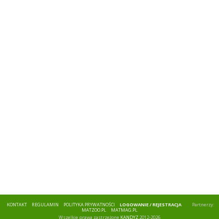
KONTAKT
REGULAMIN
POLITYKA PRYWATNOŚCI
LOGOWANIE / REJESTRACJA
Partnerzy:
MATZOO.PL
MATMAG.PL
Wszelkie prawa zastrzeżone
KANDYZ
2012-2026