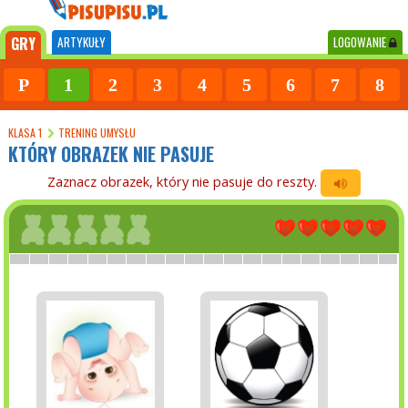
GRY
ARTYKUŁY
LOGOWANIE
P
1
2
3
4
5
6
7
8
KLASA 1
TRENING UMYSŁU
KTÓRY OBRAZEK
NIE PASUJE
Zaznacz obrazek, który nie pasuje do reszty.