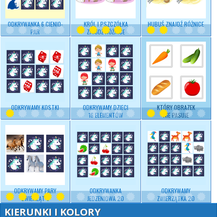
ODKRYWANKA 6 CIENIO-
KRÓL I PSZCZÓŁKA
HUBUŚ ZNAJDŹ RÓŻNICE
PAR
ZNAJDŹ RÓŻNICE
ODKRYWAMY KOSTKI
ODKRYWAMY DZIECI
KTÓRY OBRAZEK
16 ELEMENTÓW
NIE PASUJE
ODKRYWAMY PARY
ODKRYWANKA
ODKRYWAMY
ZWIERZĄT 6
JEDZENIOWA 20
ZWIERZĄTKA 20
ELEMENTÓW
ELEMENTÓW
KIERUNKI I KOLORY