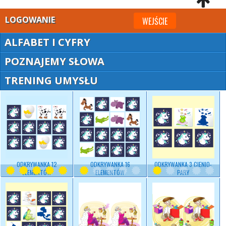
LOGOWANIE
WEJŚCIE
ALFABET I CYFRY
POZNAJEMY SŁOWA
TRENING UMYSŁU
ODKRYWANKA 12
ODKRYWANKA 16
ODKRYWANKA 3 CIENIO-
ELEMENTÓW
ELEMENTÓW
PARY