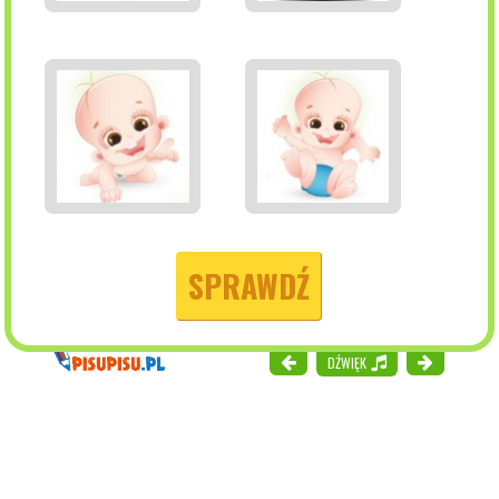
SPRAWDŹ
DŹWIĘK