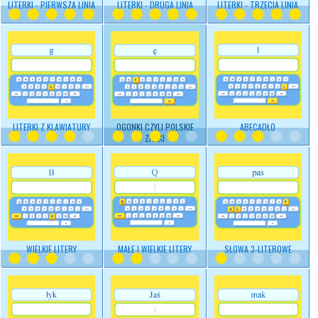
LITERKI - PIERWSZA LINIA
LITERKI - DRUGA LINIA
LITERKI - TRZECIA LINIA
LITERKI Z KLAWIATURY
OGONKI CZYLI POLSKIE
ABECADŁO
ZNAKI
WIELKIE LITERY
MAŁE I WIELKIE LITERY
SŁOWA 3-LITEROWE