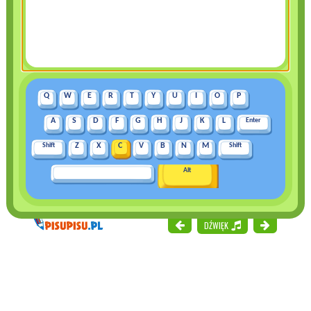
Q
W
E
R
T
Y
U
I
O
P
A
S
D
F
G
H
J
K
L
Enter
Shift
Z
X
C
V
B
N
M
Shift
Alt
DŹWIĘK