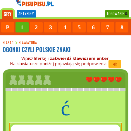
GRY
ARTYKUŁY
LOGOWANIE
P
1
2
3
4
5
6
7
8
KLASA 1
KLAWIATURA
OGONKI CZYLI POLSKIE ZNAKI
Wpisz literkę
i zatwierdź klawiszem enter
.
Na klawiaturze poniżej pojawiają się podpowiedzi.
ć