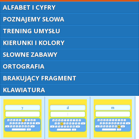
ALFABET I CYFRY
POZNAJEMY SŁOWA
TRENING UMYSŁU
KIERUNKI I KOLORY
SŁOWNE ZABAWY
ORTOGRAFIA
BRAKUJĄCY FRAGMENT
KLAWIATURA