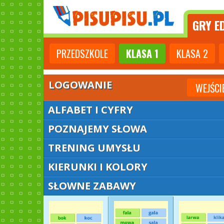
GRY
ED
PRZEDSZKOLE
KLASA
1
KLASA
2
LOGOWANIE
WEJŚCI
ALFABET I CYFRY
POZNAJEMY SŁOWA
TRENING UMYSŁU
KIERUNKI I KOLORY
SŁOWNE ZABAWY