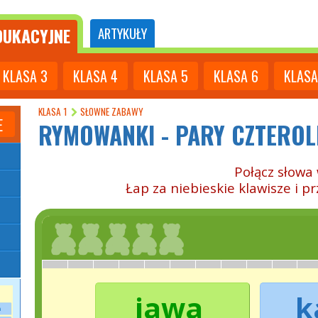
UKACYJNE
ARTYKUŁY
KLASA
3
KLASA
4
KLASA
5
KLASA
6
KLASA
KLASA 1
SŁOWNE ZABAWY
E
RYMOWANKI - PARY CZTERO
Połącz słowa 
Łap za niebieskie klawisze i p
jawa
k