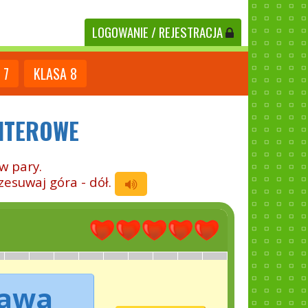
LOGOWANIE
/ REJESTRACJA
7
KLASA
8
LITEROWE
w pary.
rzesuwaj góra - dół.
awa