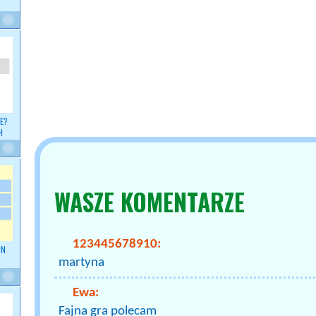
E?
H
WASZE
KOMENTARZE
123445678910:
ON
martyna
Ewa:
Fajna gra polecam