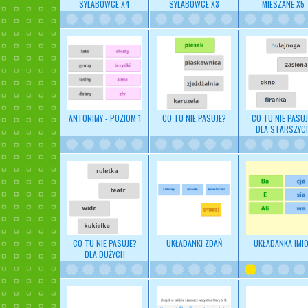
SYLABOWCE X4
SYLABOWCE X3
MIESZANE X5
ANTONIMY - POZIOM 1
CO TU NIE PASUJE?
CO TU NIE PASUJ
DLA STARSZYC
CO TU NIE PASUJE?
UKŁADANKI ZDAŃ
UKŁADANKA IMI
DLA DUŻYCH