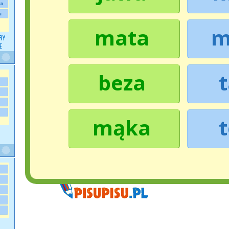
mata
m
RY
E
beza
mąka