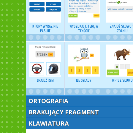
KTÓRY WYRAZ NIE
WYSZUKAJ LITERĘ W
ZNAJDŹ SŁOWO
PASUJE
TEKŚCIE
ZDANIU
ZNAJDŹ RYM
ILE SYLAB?
WPISZ SŁOWO
ORTOGRAFIA
BRAKUJĄCY FRAGMENT
KLAWIATURA