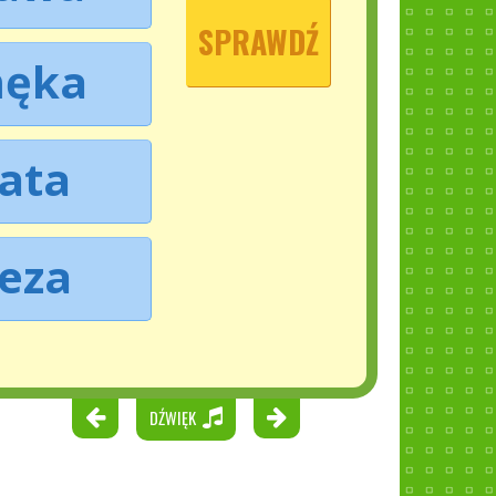
SPRAWDŹ
ęka
tata
teza
DŹWIĘK