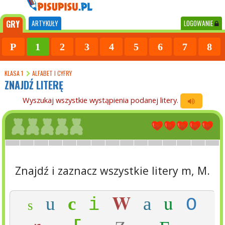
GRY
ARTYKUŁY
LOGOWANIE
P
1
2
3
4
5
6
7
8
KLASA 1
ALFABET I CYFRY
ZNAJDŹ LITERĘ
Wyszukaj wszystkie wystąpienia podanej litery.
Znajdź i zaznacz wszystkie litery m, M.
W
u
u
c
a
i
O
s