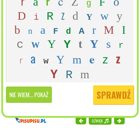
F
r
c
a
Z
F
o
g
D
d
w
y
Z
R
Y
i
b
a
r
M
I
A
n
F
d
Y
t
Y
s
c
Y
W
r
a
z
e
z
Y
m
r
w
Y
m
R
SPRAWDŹ
NIE WIEM... POKAŻ
DŹWIĘK