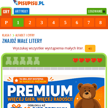
GRY
ARTYKUŁY
LOGOWANIE
P
1
2
3
4
5
6
7
8
KLASA 1
ALFABET I CYFRY
ZNAJDŹ MAŁE LITERY
Wyszukaj wszystkie wystąpienia małych liter.