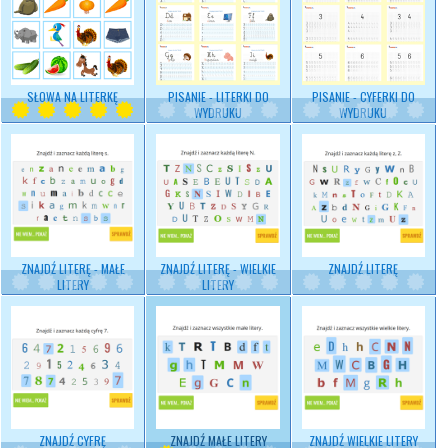
SŁOWA NA LITERKĘ
PISANIE - LITERKI DO
PISANIE - CYFERKI DO
WYDRUKU
WYDRUKU
ZNAJDŹ LITERĘ - MAŁE
ZNAJDŹ LITERĘ - WIELKIE
ZNAJDŹ LITERĘ
LITERY
LITERY
ZNAJDŹ CYFRĘ
ZNAJDŹ MAŁE LITERY
ZNAJDŹ WIELKIE LITERY