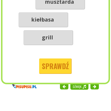
musztarda
kiełbasa
grill
SPRAWDŹ
DŹWIĘK