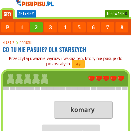
GRY
ARTYKUŁY
LOGOWANIE
P
1
2
3
4
5
6
7
8
KLASA 2
DOPASUJ
CO TU NIE PASUJE? DLA STARSZYCH
Przeczytaj uważnie wyrazy i wskaż ten, który nie pasuje do
pozostałych.
komary