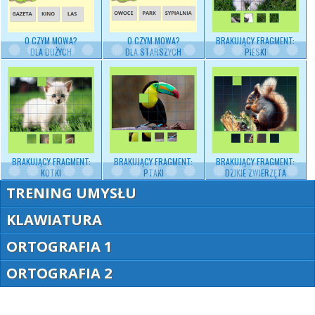
O CZYM MOWA?
O CZYM MOWA?
BRAKUJĄCY FRAGMENT:
DLA DUŻYCH
DLA STARSZYCH
PIESKI
BRAKUJĄCY FRAGMENT:
BRAKUJĄCY FRAGMENT:
BRAKUJĄCY FRAGMENT:
KOTKI
PTAKI
DZIKIE ZWIERZĘTA
TRENING UMYSŁU
KLAWIATURA
ORTOGRAFIA 1
ORTOGRAFIA 2