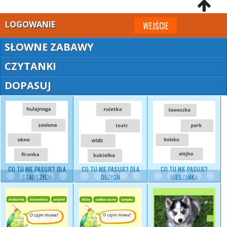
LOGOWANIE
WEJŚCIE
SŁOWNE ZABAWY
CZYTANKI
DOPASUJ
CO TU NIE PASUJE? DLA
CO TU NIE PASUJE? DLA
CO TU NIE PASUJE?
STARSZYCH
DUŻYCH
MIESZANKA