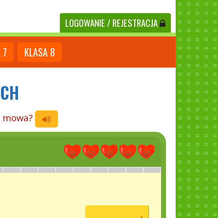
LOGOWANIE
/ REJESTRACJA
A
7
KLASA
8
YCH
st mowa?