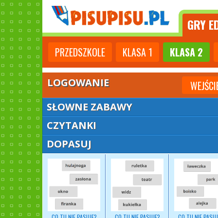
GRY
ED
PRZEDSZKOLE
KLASA
1
KLASA
2
LOGOWANIE
WEJŚCI
SŁOWNE ZABAWY
CZYTANKI
DOPASUJ
CO TU NIE PASUJE?
CO TU NIE PASUJE?
CO TU NIE PASUJ