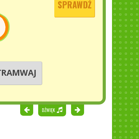
SPRAWDŹ
TRAMWAJ
DŹWIĘK