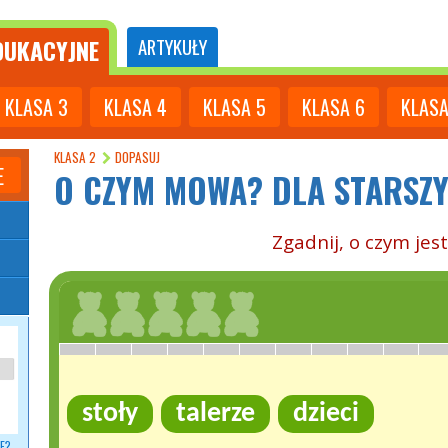
UKACYJNE
ARTYKUŁY
KLASA
3
KLASA
4
KLASA
5
KLASA
6
KLAS
KLASA 2
DOPASUJ
E
O CZYM MOWA?
DLA STARSZ
Zgadnij, o czym je
stoły
talerze
dzieci
E?