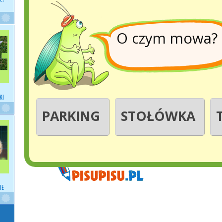
O czym mowa?
KI
PARKING
STOŁÓWKA
IE