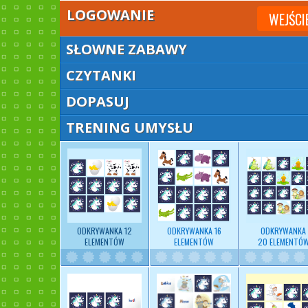
LOGOWANIE
WEJŚCI
SŁOWNE ZABAWY
CZYTANKI
DOPASUJ
TRENING UMYSŁU
ODKRYWANKA 12
ODKRYWANKA 16
ODKRYWANKA
ELEMENTÓW
ELEMENTÓW
20 ELEMENTÓ