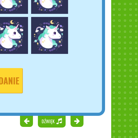
DANIE
DŹWIĘK