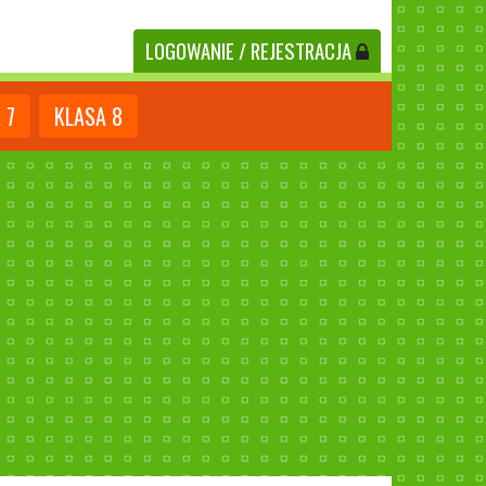
LOGOWANIE
/ REJESTRACJA
A
7
KLASA
8