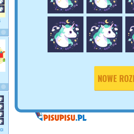
6
NOWE ROZ
CI