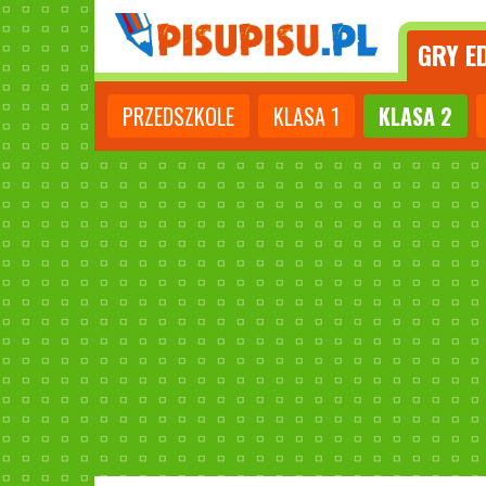
GRY
ED
PRZEDSZKOLE
KLASA
1
KLASA
2