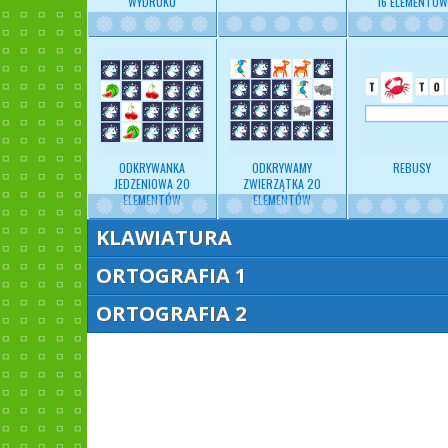
WYDRUKU
16 ELEMENTÓW
ODKRYWANKA
ODKRYWAMY
REBUSY
JEDZENIOWA 20
ZWIERZĄTKA 20
ELEMENTÓW
ELEMENTÓW
KLAWIATURA
ORTOGRAFIA 1
ORTOGRAFIA 2