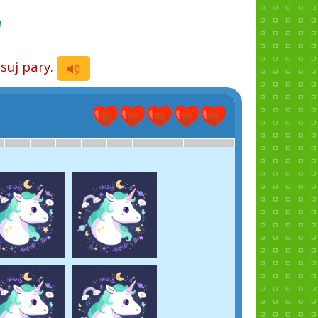
W
suj pary.