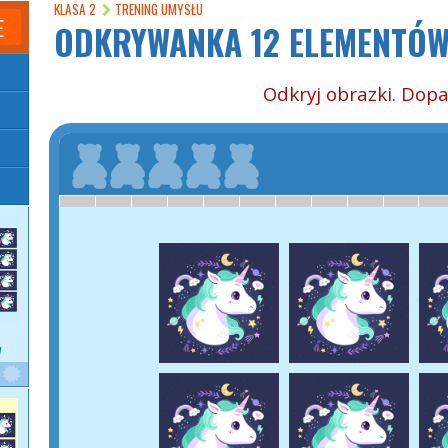
KLASA 2
TRENING UMYSŁU
E
ODKRYWANKA 12 ELEMENTÓ
Odkryj obrazki. Dopa
W