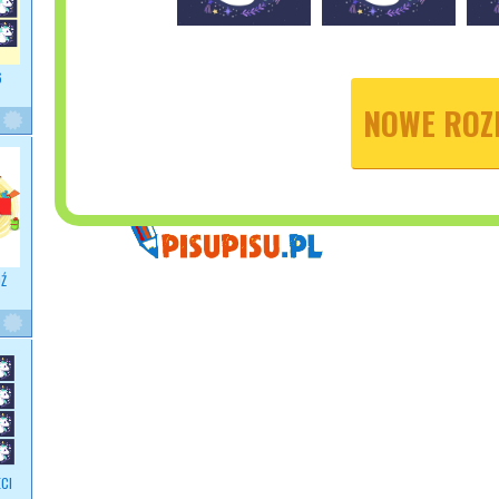
6
NOWE ROZ
Ź
CI