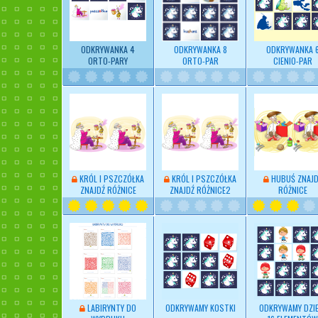
ODKRYWANKA 4
ODKRYWANKA 8
ODKRYWANKA 
ORTO-PARY
ORTO-PAR
CIENIO-PAR
KRÓL I PSZCZÓŁKA
KRÓL I PSZCZÓŁKA
HUBUŚ ZNAJD
ZNAJDŹ RÓŻNICE
ZNAJDŹ RÓŻNICE2
RÓŻNICE
LABIRYNTY DO
ODKRYWAMY KOSTKI
ODKRYWAMY DZIE