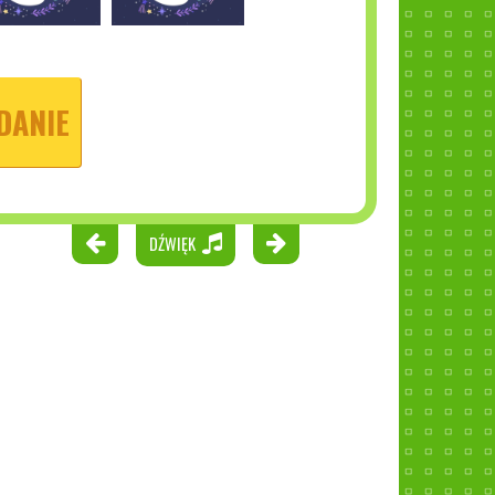
DANIE
DŹWIĘK