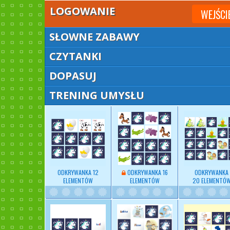
LOGOWANIE
WEJŚCI
SŁOWNE ZABAWY
CZYTANKI
DOPASUJ
TRENING UMYSŁU
ODKRYWANKA 12
ODKRYWANKA 16
ODKRYWANKA
ELEMENTÓW
ELEMENTÓW
20 ELEMENTÓ