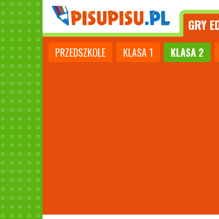
GRY
ED
PRZEDSZKOLE
KLASA
1
KLASA
2