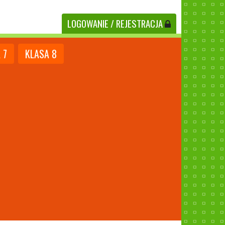
LOGOWANIE
/ REJESTRACJA
A
7
KLASA
8