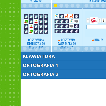
WYDRUKU
16 ELEMENTÓW
ODKRYWANKA
ODKRYWAMY
REBUSY
JEDZENIOWA 20
ZWIERZĄTKA 20
ELEMENTÓW
ELEMENTÓW
KLAWIATURA
ORTOGRAFIA 1
ORTOGRAFIA 2