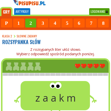
GRY
ARTYKUŁY
LOGOWANIE
P
1
2
3
4
5
6
7
8
KLASA 2
SŁOWNE ZABAWY
ROZSYPANKA SŁÓW
Z rozsypanych liter ułóż słowo.
Wybierz odpowiedź spośród podanych poniżej.
z a a k m