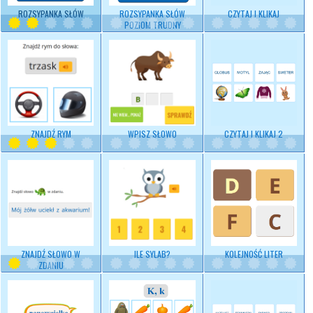
ROZSYPANKA SŁÓW
ROZSYPANKA SŁÓW
CZYTAJ I KLIKAJ
POZIOM TRUDNY
ZNAJDŹ RYM
WPISZ SŁOWO
CZYTAJ I KLIKAJ 2
ZNAJDŹ SŁOWO W
ILE SYLAB?
KOLEJNOŚĆ LITER
ZDANIU