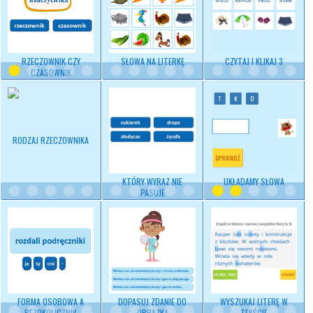
RZECZOWNIK CZY
SŁOWA NA LITERKĘ
CZYTAJ I KLIKAJ 3
CZASOWNIK
RODZAJ RZECZOWNIKA
KTÓRY WYRAZ NIE
UKŁADAMY SŁOWA
PASUJE
FORMA OSOBOWA A
DOPASUJ ZDANIE DO
WYSZUKAJ LITERĘ W
BEZOKOLICZNIK
OBRAZKA
TEKŚCIE