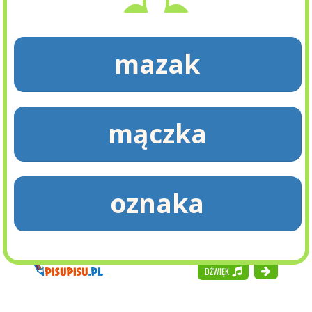
mazak
mączka
oznaka
DŹWIĘK