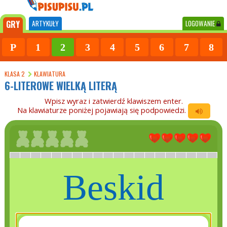
GRY
ARTYKUŁY
LOGOWANIE
P
1
2
3
4
5
6
7
8
KLASA 2
KLAWIATURA
6-LITEROWE WIELKĄ LITERĄ
Wpisz wyraz i zatwierdź klawiszem enter.
Na klawiaturze poniżej pojawiają się podpowiedzi.
Beskid