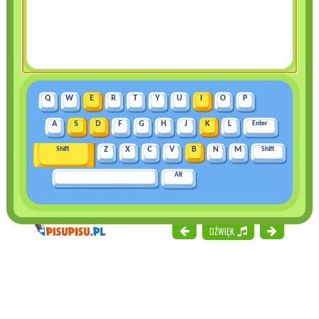
Q
W
E
R
T
Y
U
I
O
P
A
S
D
F
G
H
J
K
L
Enter
Shift
Z
X
C
V
B
N
M
Shift
Alt
DŹWIĘK