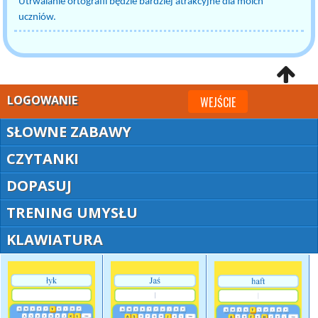
Utrwalanie ortografii będzie bardziej atrakcyjne dla moich
uczniów.
LOGOWANIE
WEJŚCIE
SŁOWNE ZABAWY
CZYTANKI
DOPASUJ
TRENING UMYSŁU
KLAWIATURA