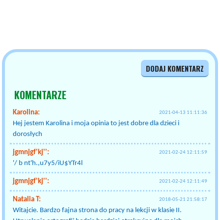
DODAJ KOMENTARZ
KOMENTARZE
Karolina:
2021-04-13 11:11:36
Hej jestem Karolina i moja opinia to jest dobre dla dzieci i
dorosłych
jgmnjgf'kj'':
2021-02-24 12:11:59
'/ b nt'h.,u7y5/iU$YTr4l
jgmnjgf'kj'':
2021-02-24 12:11:49
Natalia T:
2018-05-21 21:58:17
Witajcie. Bardzo fajna strona do pracy na lekcji w klasie II.