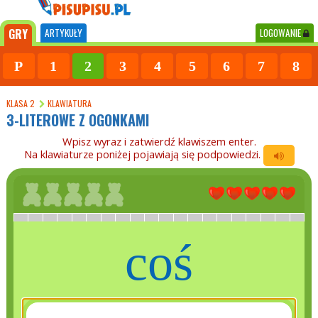
GRY
ARTYKUŁY
LOGOWANIE
P
1
2
3
4
5
6
7
8
KLASA 2
KLAWIATURA
3-LITEROWE Z OGONKAMI
Wpisz wyraz i zatwierdź klawiszem enter.
Na klawiaturze poniżej pojawiają się podpowiedzi.
coś