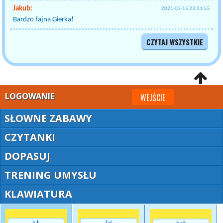
Jakub:
2021-03-15 23:31:55
Bardzo fajna Gierka!
CZYTAJ WSZYSTKIE
LOGOWANIE
WEJŚCIE
SŁOWNE ZABAWY
CZYTANKI
DOPASUJ
TRENING UMYSŁU
KLAWIATURA