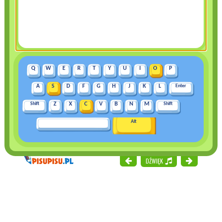
Q
W
E
R
T
Y
U
I
O
P
A
S
D
F
G
H
J
K
L
Enter
Shift
Z
X
C
V
B
N
M
Shift
Alt
DŹWIĘK