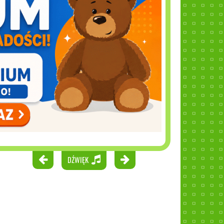
DŹWIĘK