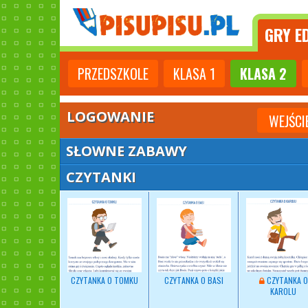
GRY
ED
PRZEDSZKOLE
KLASA
1
KLASA
2
LOGOWANIE
WEJŚCI
SŁOWNE ZABAWY
CZYTANKI
CZYTANKA O TOMKU
CZYTANKA O BASI
CZYTANKA O
KAROLU