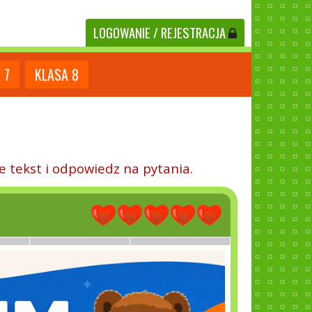
LOGOWANIE
/ REJESTRACJA
A
7
KLASA
8
ie tekst i odpowiedz na pytania.