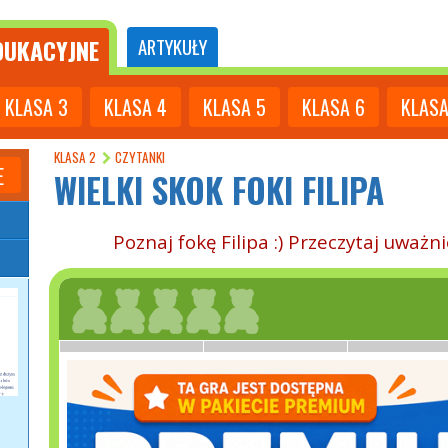
UKACYJNE
ARTYKUŁY
KLASA
3
KLASA
4
KLASA
5
KLASA
6
KLAS
KLASA 2
CZYTANKI
E
WIELKI SKOK FOKI FILIPA
Poznaj fokę Filipa :) Przeczytaj uważn