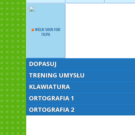
WIELKI SKOK FOKI
FILIPA
DOPASUJ
TRENING UMYSŁU
KLAWIATURA
ORTOGRAFIA 1
ORTOGRAFIA 2