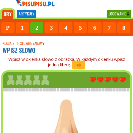
GRY
ARTYKUŁY
LOGOWANIE
P
1
2
3
4
5
6
7
8
KLASA 2
SŁOWNE ZABAWY
WPISZ SŁOWO
Wpisz w okienka słowo z obrazka. W każdym okienku wpisz
jedną literę.