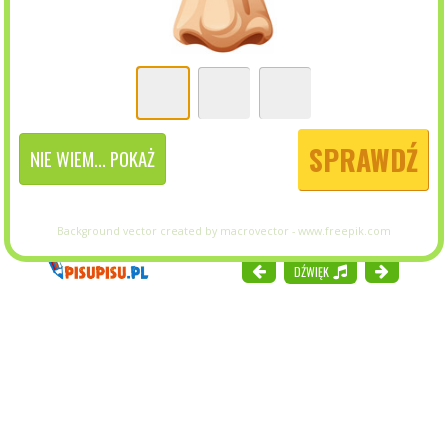
SPRAWDŹ
NIE WIEM... POKAŻ
Background vector created by macrovector - www.freepik.com
DŹWIĘK