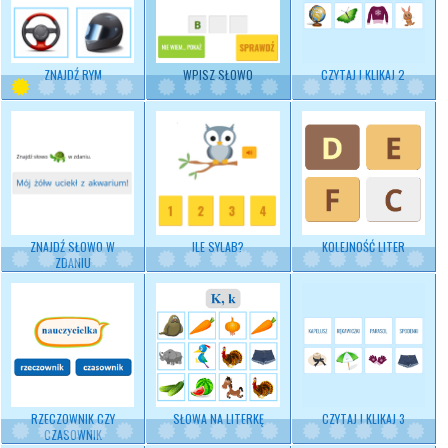
ZNAJDŹ RYM
WPISZ SŁOWO
CZYTAJ I KLIKAJ 2
ZNAJDŹ SŁOWO W
ILE SYLAB?
KOLEJNOŚĆ LITER
ZDANIU
RZECZOWNIK CZY
SŁOWA NA LITERKĘ
CZYTAJ I KLIKAJ 3
CZASOWNIK