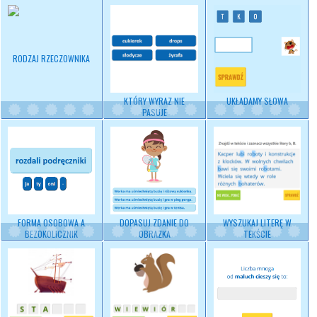
RODZAJ RZECZOWNIKA
KTÓRY WYRAZ NIE
UKŁADAMY SŁOWA
PASUJE
FORMA OSOBOWA A
DOPASUJ ZDANIE DO
WYSZUKAJ LITERĘ W
BEZOKOLICZNIK
OBRAZKA
TEKŚCIE