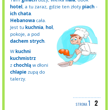
hotel
, a tu zaraz, gdzie ten złoty
piach
-
ich
chata
.
Hebanowa
cała.
Jest tu
kuchnia
,
hol
,
pokoje, a pod
dachem
strych
.
W
kuchni
kuchmistrz
z
chochlą
w dłoni
chlapie
zupą do
talerzy.
1
2
STRONA