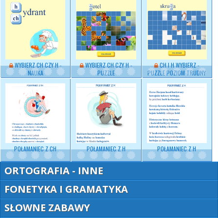
WYBIERZ
CH CZY H
-
WYBIERZ CH CZY H -
CH I H WYBIERZ -
NAUKA
PUZZLE
PUZZLE POZIOM TRUDNY
POŁAMANIEC Z CH
POŁAMANIEC Z H
POŁAMANIEC Z H
ORTOGRAFIA - INNE
FONETYKA I GRAMATYKA
SŁOWNE ZABAWY