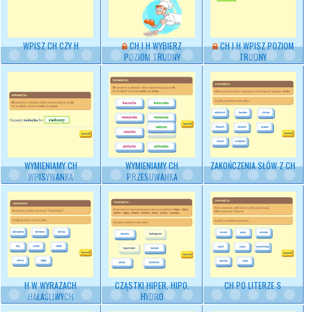
WPISZ CH CZY H
CH I H WYBIERZ
CH I H WPISZ POZIOM
POZIOM TRUDNY
TRUDNY
WYMIENIAMY CH
WYMIENIAMY CH
ZAKOŃCZENIA SŁÓW Z CH
WPISYWANKA
PRZESUWANKA
H W WYRAZACH
CZĄSTKI HIPER, HIPO,
CH PO LITERZE S
HAŁAŚLIWYCH
HYDRO