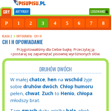
GRY
ARTYKUŁY
LOGOWANIE
P
1
2
3
4
5
6
7
8
KLASA 3
ORTOGRAFIA - CH I H
CH I H OPOWIADANIE
Przygotowaliśmy dla Ciebie bajkę. Przeczytaj ją
i postaraj się zapamiętać pisownię wyróżnionych słów.
DRUHÓW DWÓCH
W małej
chatce
,
hen
na
wschód
żyje
sobie
druhów
dwóch
.
Chłop
humoru
pełen,
chwat
.
Zuch
to
Henio
,
chłopa
młodszy brat.
Tam
gmach
duży, wielka
hala
, obok