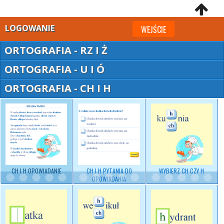
LOGOWANIE
WEJŚCIE
ORTOGRAFIA - RZ I Ż
ORTOGRAFIA - U I Ó
ORTOGRAFIA - CH I H
CH I H OPOWIADANIE
CH I H PYTANIA DO
WYBIERZ
CH CZY H
OPOWIADANIA