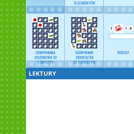
16 ELEMENTÓW
ODKRYWANKA
ODKRYWAMY
REBUSY
JEDZENIOWA 30
ZWIERZĄTKA
ELEMENTÓW
30 ELEMENTÓW
LEKTURY