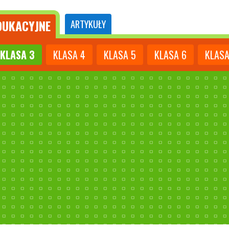
UKACYJNE
ARTYKUŁY
KLASA
3
KLASA
4
KLASA
5
KLASA
6
KLAS