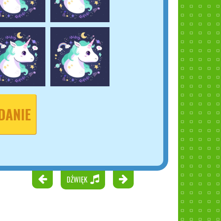
DANIE
DŹWIĘK