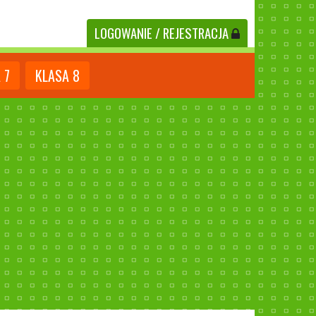
LOGOWANIE
/ REJESTRACJA
A
7
KLASA
8