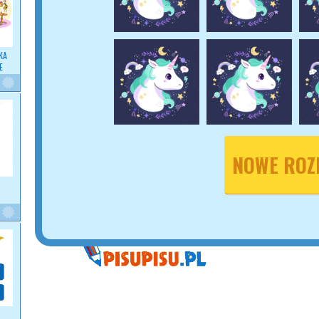
KA
E
NOWE ROZ