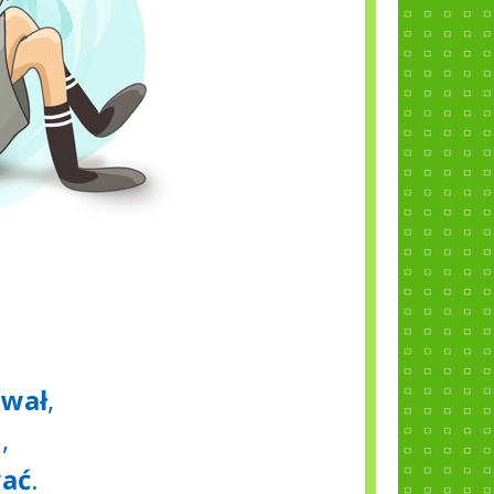
ował
,
u
,
wać
.