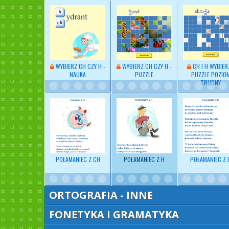
WYBIERZ
CH CZY H
-
WYBIERZ CH CZY H -
CH I H WYBIERZ
NAUKA
PUZZLE
PUZZLE POZIO
TRUDNY
POŁAMANIEC Z CH
POŁAMANIEC Z H
POŁAMANIEC Z 
ORTOGRAFIA - INNE
FONETYKA I GRAMATYKA