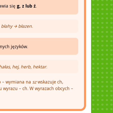
awia się
g, z lub ź
.
 błahy → błazen
.
nych języków.
hałas, hej, herb, hektar
.
o – wymiana na
sz
wskazuje ch,
u wyrazu – ch. W wyrazach obcych –