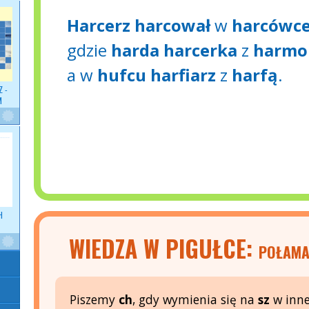
Harcerz harcował
w
harcówc
gdzie
harda harcerka
z
harmo
a w
hufcu harfiarz
z
harfą
.
 -
M
H
WIEDZA W PIGUŁCE:
POŁAMA
Piszemy
ch
, gdy wymienia się na
sz
w inne