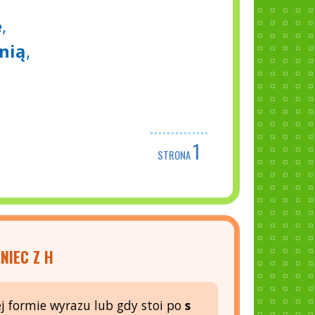
e
,
nią
,
1
STRONA
NIEC Z H
j formie wyrazu lub gdy stoi po
s