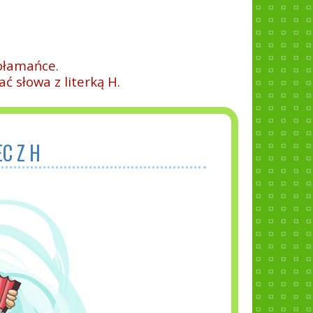
ołamańce.
ć słowa z literką H.
C Z H