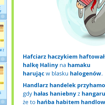
Z
Y
W Z
Hafciarz haczykiem haftował
halkę Haliny
na
hamaku
harując
w blasku
halogenów
.
Handlarz handelek przyham
gdy
hałas haniebny
z
hangar
S
że to
hańba habitem handlo