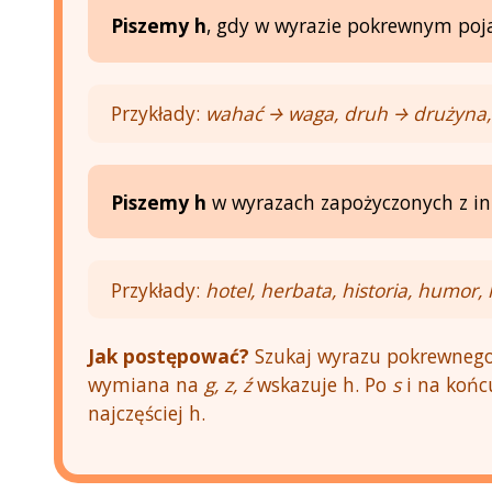
Piszemy h
, gdy w wyrazie pokrewnym poj
Przykłady:
wahać → waga, druh → drużyna,
Piszemy h
w wyrazach zapożyczonych z in
Przykłady:
hotel, herbata, historia, humor, 
Jak postępować?
Szukaj wyrazu pokrewneg
wymiana na
g, z, ź
wskazuje h. Po
s
i na końc
najczęściej h.