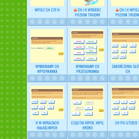
WPISZ CH CZY H
CH I H WYBIERZ
CH I H WPIS
POZIOM TRUDNY
POZIOM TRUDN
WYMIENIAMY CH
WYMIENIAMY CH
ZAKOŃCZENIA SŁÓ
WPISYWANKA
PRZESUWANKA
CH
H W WYRAZACH
CZĄSTKI HIPER, HIPO,
CH PO LITERZE 
HAŁAŚLIWYCH
HYDRO