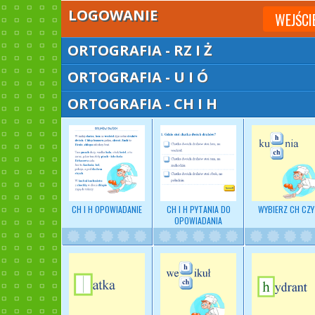
LOGOWANIE
WEJŚCI
ORTOGRAFIA - RZ I Ż
ORTOGRAFIA - U I Ó
ORTOGRAFIA - CH I H
CH I H OPOWIADANIE
CH I H PYTANIA DO
WYBIERZ
CH CZY
OPOWIADANIA