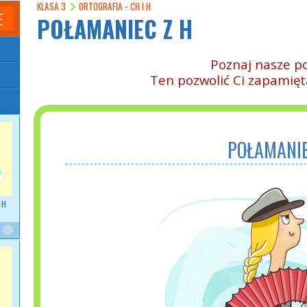
KLASA 3
ORTOGRAFIA - CH I H
E
POŁAMANIEC Z H
Poznaj nasze p
Ten pozwolić Ci zapamięta
POŁAMANIE
 H