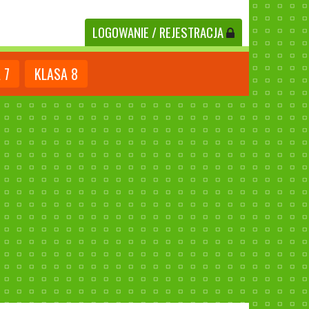
LOGOWANIE
/ REJESTRACJA
A
7
KLASA
8