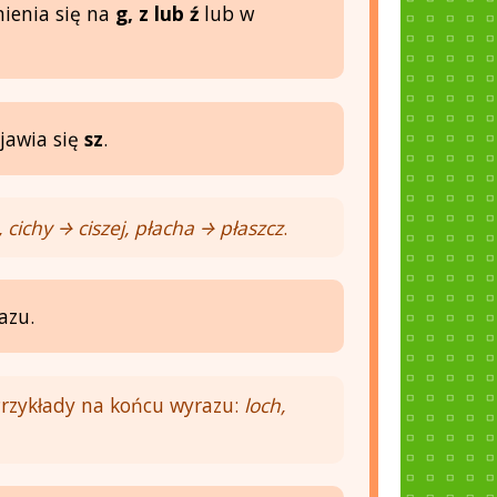
ienia się na
g, z lub ź
lub w
ojawia się
sz
.
ichy → ciszej, płacha → płaszcz
.
azu.
Przykłady na końcu wyrazu:
loch,