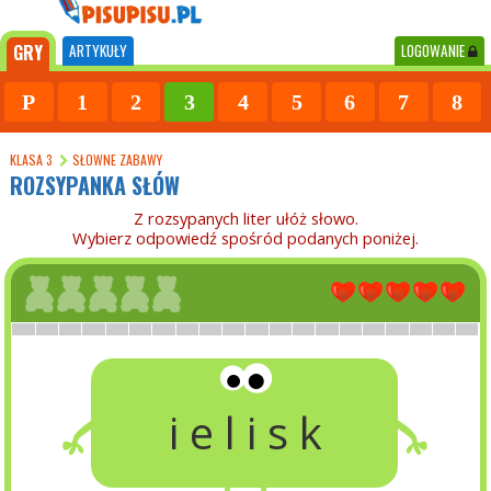
GRY
ARTYKUŁY
LOGOWANIE
P
1
2
3
4
5
6
7
8
KLASA 3
SŁOWNE ZABAWY
ROZSYPANKA SŁÓW
Z rozsypanych liter ułóż słowo.
Wybierz odpowiedź spośród podanych poniżej.
i e l i s k