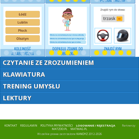
POZIOM TRUDNY
KOLEJNOŚĆ
DOPASUJ ZDANIE DO
ZNAJDŹ RYM
ALFABETYCZNA
OBRAZKA
CZYTANIE ZE ZROZUMIENIEM
KLAWIATURA
TRENING UMYSŁU
LEKTURY
KONTAKT
REGULAMIN
POLITYKA PRYWATNOŚCI
LOGOWANIE / REJESTRACJA
Partnerzy:
MATZOO.PL
MATMAG.PL
Wszelkie prawa zastrzeżone
KANDYZ
2012-2026