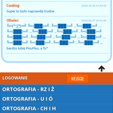
Cooking:
2020-10-28 19:49:54
Super to było naprawdę trudne
Oliwier:
2020-06-15 10:41:04
╚═( ͡° ͜ʖ ͡°)═╝ ╚═(███)═╝ .╚═(███)═╝ ..╚═(███)═╝ …
╚═(███)═╝ …╚═(███)═╝ ..╚═(███)═╝ .╚═(███)═╝
╚═(███)═╝ .╚═(███)═╝ ..╚═(███)═╝ …╚═(███)═╝ …
╚═(███)═╝ ╚═(███)═╝ .╚═(███)═╝ ..╚═(███)═╝ …
bardzo lubię PisuPisu, a Ty?
LOGOWANIE
WEJŚCIE
ORTOGRAFIA - RZ I Ż
ORTOGRAFIA - U I Ó
ORTOGRAFIA - CH I H