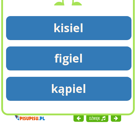
kisiel
figiel
kąpiel
DŹWIĘK