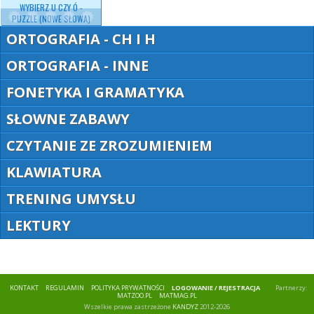
WYBIERZ U CZY Ó -
PUZZLE (NOWE SŁOWA)
ORTOGRAFIA - CH I H
ORTOGRAFIA - INNE
FONETYKA I GRAMATYKA
SŁOWNE ZABAWY
CZYTANIE ZE ZROZUMIENIEM
KLAWIATURA
TRENING UMYSŁU
LEKTURY
KONTAKT
REGULAMIN
POLITYKA PRYWATNOŚCI
LOGOWANIE / REJESTRACJA
Partnerzy:
MATZOO.PL
MATMAG.PL
Wszelkie prawa zastrzeżone
KANDYZ
2012-2026