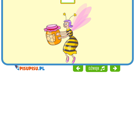
DŹWIĘK