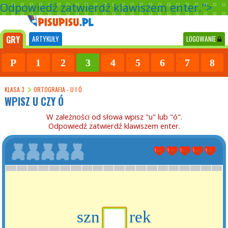
Odpowiedź zatwierdź klawiszem enter.">
GRY
ARTYKUŁY
LOGOWANIE
P
1
2
3
4
5
6
7
8
KLASA 3
ORTOGRAFIA - U I Ó
WPISZ U CZY Ó
W zależności od słowa wpisz "u" lub "ó".
Odpowiedź zatwierdź klawiszem enter.
szn
rek