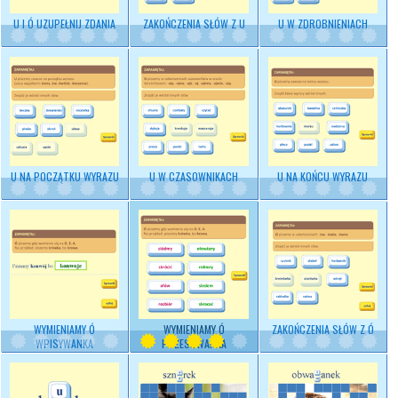
U I Ó UZUPEŁNIJ ZDANIA
ZAKOŃCZENIA SŁÓW Z U
U W ZDROBNIENIACH
U NA POCZĄTKU WYRAZU
U W CZASOWNIKACH
U NA KOŃCU WYRAZU
WYMIENIAMY Ó
WYMIENIAMY Ó
ZAKOŃCZENIA SŁÓW Z Ó
WPISYWANKA
PRZESUWANKA