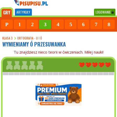
GRY
ARTYKUŁY
LOGOWANIE
P
1
2
3
4
5
6
7
8
KLASA 3
ORTOGRAFIA - U I Ó
WYMIENIAMY Ó PRZESUWANKA
Tu znajdziesz nieco teorii w ćwiczeniach. Miłej nauki!