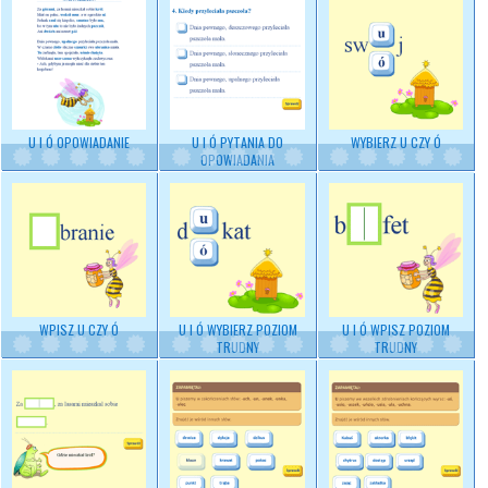
U I Ó OPOWIADANIE
U I Ó PYTANIA DO
WYBIERZ U CZY Ó
OPOWIADANIA
WPISZ U CZY Ó
U I Ó WYBIERZ
POZIOM
U I Ó WPISZ POZIOM
TRUDNY
TRUDNY