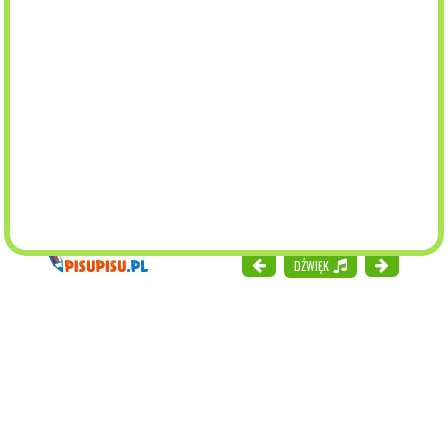
DŹWIĘK