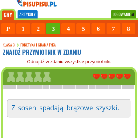
GRY
ARTYKUŁY
LOGOWANIE
P
1
2
3
4
5
6
7
8
KLASA 3
FONETYKA I GRAMATYKA
ZNAJDŹ PRZYMIOTNIK W ZDANIU
Odnajdź w zdaniu wszystkie przymiotniki.
Z
sosen
spadają
brązowe
szyszki.