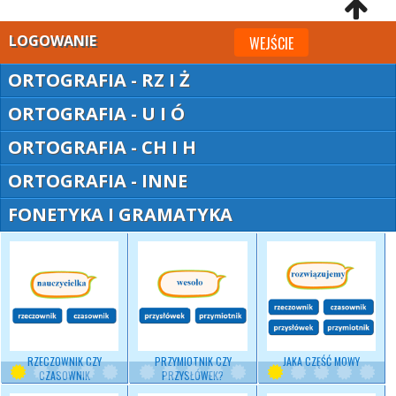
LOGOWANIE
WEJŚCIE
ORTOGRAFIA - RZ I Ż
ORTOGRAFIA - U I Ó
ORTOGRAFIA - CH I H
ORTOGRAFIA - INNE
FONETYKA I GRAMATYKA
RZECZOWNIK CZY
PRZYMIOTNIK CZY
JAKA CZĘŚĆ MOWY
CZASOWNIK
PRZYSŁÓWEK?