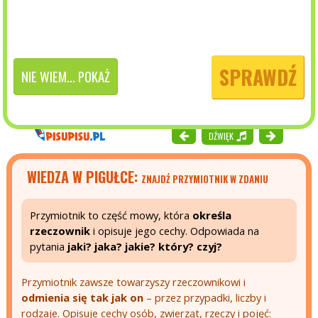
SPRAWDŹ
NIE WIEM... POKAŻ
DŹWIĘK
WIEDZA W PIGUŁCE:
ZNAJDŹ PRZYMIOTNIK W ZDANIU
Przymiotnik to część mowy, która
określa
rzeczownik
i opisuje jego cechy. Odpowiada na
pytania
jaki? jaka? jakie? który? czyj?
Przymiotnik zawsze towarzyszy rzeczownikowi i
odmienia się tak jak on
– przez przypadki, liczby i
rodzaje. Opisuje cechy osób, zwierząt, rzeczy i pojęć: