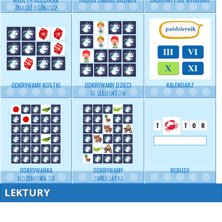
ZNAJDŹ RÓŻNICE2
ODKRYWAMY KOSTKI
ODKRYWAMY DZIECI
KALENDARZ
16 ELEMENTÓW
ODKRYWANKA
ODKRYWAMY
REBUSY
JEDZENIOWA 30
ZWIERZĄTKA
ELEMENTÓW
30 ELEMENTÓW
LEKTURY