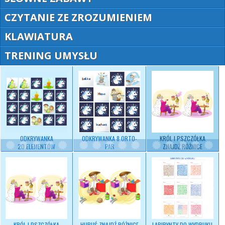
CZYTANIE ZE ZROZUMIENIEM
KLAWIATURA
TRENING UMYSŁU
ODKRYWANKA
ODKRYWANKA 8 ORTO-
KRÓL I PSZCZÓŁKA
20 ELEMENTÓW
PAR
ZNAJDŹ RÓŻNICE
KRÓL I PSZCZÓŁKA
HUBUŚ ZNAJDŹ RÓŻNICE
LABIRYNTY DO WYDRUKU