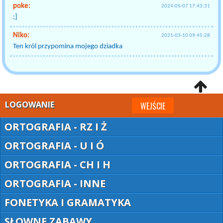
poke:
2024-05-07 17:43:31
;]
Niko:
2021-03-10 09:45:28
Ten król przypomina mojego dziadka
LOGOWANIE
WEJŚCIE
ORTOGRAFIA - RZ I Ż
ORTOGRAFIA - U I Ó
ORTOGRAFIA - CH I H
ORTOGRAFIA - INNE
FONETYKA I GRAMATYKA
SŁOWNE ZABAWY