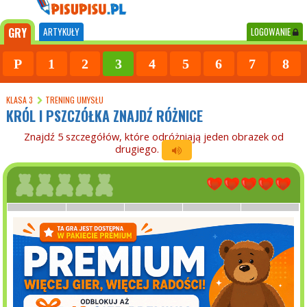
GRY
ARTYKUŁY
LOGOWANIE
P
1
2
3
4
5
6
7
8
KLASA 3
TRENING UMYSŁU
KRÓL I PSZCZÓŁKA ZNAJDŹ RÓŻNICE
Znajdź 5 szczegółów, które odróżniają jeden obrazek od
drugiego.