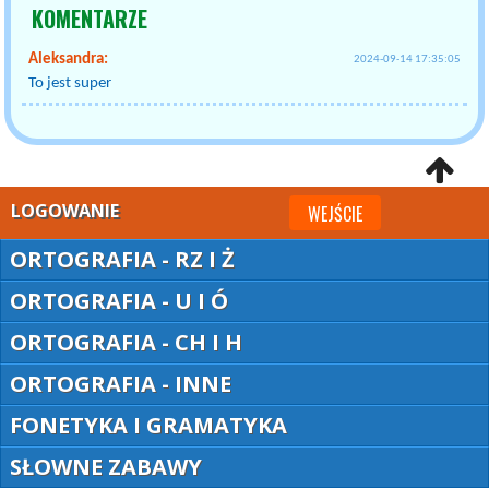
KOMENTARZE
Aleksandra:
2024-09-14 17:35:05
To jest super
LOGOWANIE
WEJŚCIE
ORTOGRAFIA - RZ I Ż
ORTOGRAFIA - U I Ó
ORTOGRAFIA - CH I H
ORTOGRAFIA - INNE
FONETYKA I GRAMATYKA
SŁOWNE ZABAWY