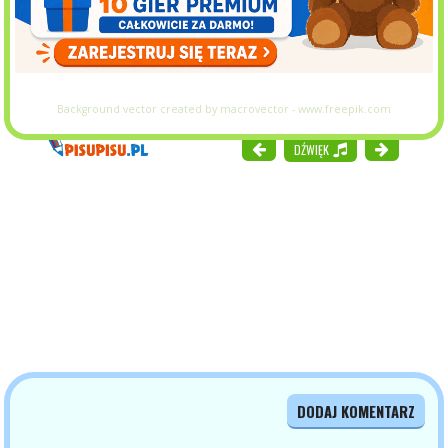
Background vector created by macrovector - www.freepik.com
DŹWIĘK
DODAJ KOMENTARZ