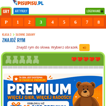
GRY
ARTYKUŁY
LOGOWANIE
P
1
2
3
4
5
6
7
8
KLASA 3
SŁOWNE ZABAWY
ZNAJDŹ RYM
Znajdź rym do słowa. Wybierz obrazek.