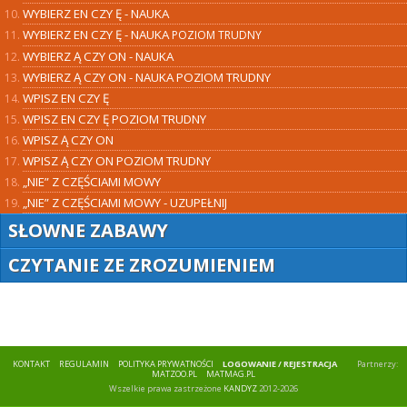
WYBIERZ
EN CZY Ę
- NAUKA
WYBIERZ
EN CZY Ę
- NAUKA
POZIOM TRUDNY
WYBIERZ
Ą CZY ON
- NAUKA
WYBIERZ Ą CZY ON - NAUKA POZIOM TRUDNY
WPISZ EN CZY Ę
WPISZ EN CZY Ę POZIOM TRUDNY
WPISZ Ą CZY ON
WPISZ Ą CZY ON POZIOM TRUDNY
„NIE” Z CZĘŚCIAMI MOWY
„NIE” Z CZĘŚCIAMI MOWY - UZUPEŁNIJ
SŁOWNE ZABAWY
CZYTANIE ZE ZROZUMIENIEM
KONTAKT
REGULAMIN
POLITYKA PRYWATNOŚCI
LOGOWANIE / REJESTRACJA
Partnerzy:
MATZOO.PL
MATMAG.PL
Wszelkie prawa zastrzeżone
KANDYZ
2012-2026