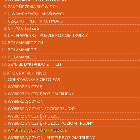
ZAKOŃCZENIA SŁÓW Z CH
H W WYRAZACH HAŁAŚLIWYCH
CZĄSTKI HIPER, HIPO, HYDRO
CH PO LITERZE S
CH I H WYBIERZ - PUZZLE POZIOM TRUDNY
POŁAMANIEC Z CH
POŁAMANIEC Z H
POŁAMANIEC Z H
SZYBKIE DYKTANDO Z H I CH
ORTOGRAFIA - INNE:
ODKRYWANKA 8 ORTO-PAR
WYBIERZ
EN CZY Ę
WYBIERZ
EN CZY Ę
POZIOM TRUDNY
WYBIERZ
Ą CZY ON
WYBIERZ Ą
CZY ON
POZIOM TRUDNY
WYBIERZ EN CZY Ę - PUZZLE
WYBIERZ EN CZY Ę - PUZZLE POZIOM TRUDNY
WYBIERZ Ą CZY ON - PUZZLE
WYBIERZ Ą CZY ON - PUZZLE POZIOM TRUDNY