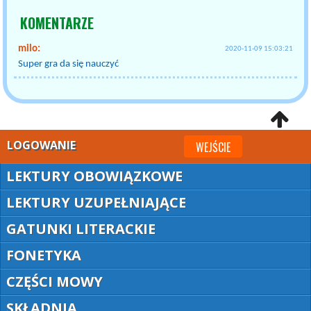
KOMENTARZE
milo:
2020-11-09 15:03:21
Super gra da się nauczyć
LOGOWANIE
WEJŚCIE
LEKTURY OBOWIĄZKOWE
LEKTURY UZUPEŁNIAJĄCE
GATUNKI LITERACKIE
FONETYKA
CZĘŚCI MOWY
SKŁADNIA