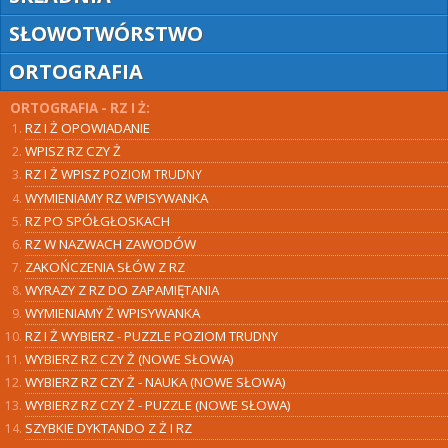
SŁOWOTWÓRSTWO
ORTOGRAFIA
ORTOGRAFIA - RZ I Ż:
RZ I Ż OPOWIADANIE
WPISZ RZ CZY Ż
RZ I Ż WPISZ
POZIOM TRUDNY
WYMIENIAMY RZ WPISYWANKA
RZ PO SPÓŁGŁOSKACH
RZ W NAZWACH ZAWODÓW
ZAKOŃCZENIA SŁÓW Z RZ
WYRAZY Z RZ DO ZAPAMIĘTANIA
WYMIENIAMY Ż WPISYWANKA
RZ I Ż WYBIERZ - PUZZLE POZIOM TRUDNY
WYBIERZ RZ CZY Ż (NOWE SŁOWA)
WYBIERZ RZ CZY Ż - NAUKA (NOWE SŁOWA)
WYBIERZ RZ CZY Ż - PUZZLE (NOWE SŁOWA)
SZYBKIE DYKTANDO Z Ż I RZ