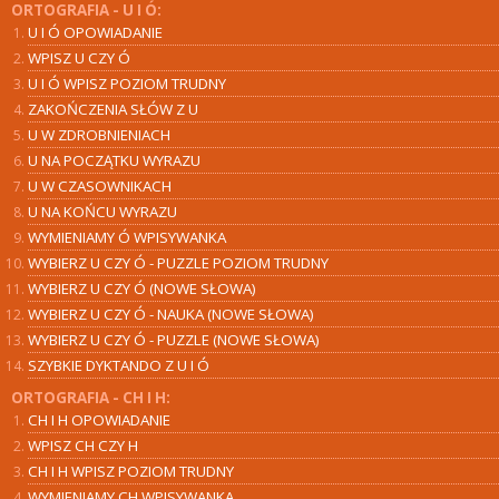
ORTOGRAFIA - U I Ó:
U I Ó OPOWIADANIE
WPISZ U CZY Ó
U I Ó WPISZ POZIOM TRUDNY
ZAKOŃCZENIA SŁÓW Z U
U W ZDROBNIENIACH
U NA POCZĄTKU WYRAZU
U W CZASOWNIKACH
U NA KOŃCU WYRAZU
WYMIENIAMY Ó WPISYWANKA
WYBIERZ U CZY Ó - PUZZLE POZIOM TRUDNY
WYBIERZ U CZY Ó (NOWE SŁOWA)
WYBIERZ U CZY Ó - NAUKA (NOWE SŁOWA)
WYBIERZ U CZY Ó - PUZZLE (NOWE SŁOWA)
SZYBKIE DYKTANDO Z U I Ó
ORTOGRAFIA - CH I H:
CH I H OPOWIADANIE
WPISZ CH CZY H
CH I H WPISZ POZIOM TRUDNY
WYMIENIAMY CH WPISYWANKA