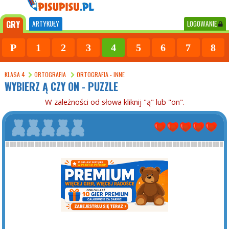
GRY
ARTYKUŁY
LOGOWANIE
P
1
2
3
4
5
6
7
8
KLASA 4
ORTOGRAFIA
ORTOGRAFIA - INNE
WYBIERZ Ą CZY ON - PUZZLE
W zależności od słowa kliknij "ą" lub "on".