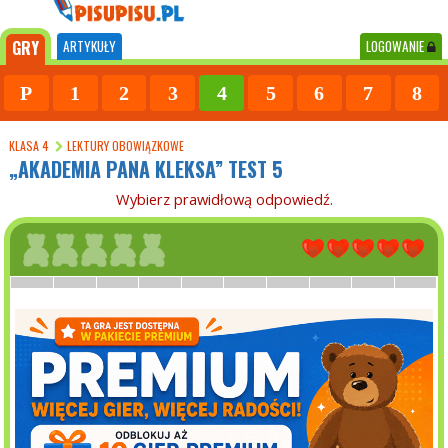
GRY
ARTYKUŁY
LOGOWANIE
P
1
2
3
4
5
6
7
8
KLASA 4
LEKTURY OBOWIĄZKOWE
„AKADEMIA PANA KLEKSA” TEST 5
Wybierz prawidłową odpowiedź.