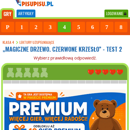
GRY
ARTYKUŁY
LOGOWANIE
P
1
2
3
4
5
6
7
8
KLASA 4
LEKTURY UZUPEŁNIAJĄCE
„MAGICZNE DRZEWO. CZERWONE KRZESŁO” - TEST 2
Wybierz prawidłową odpowiedź.