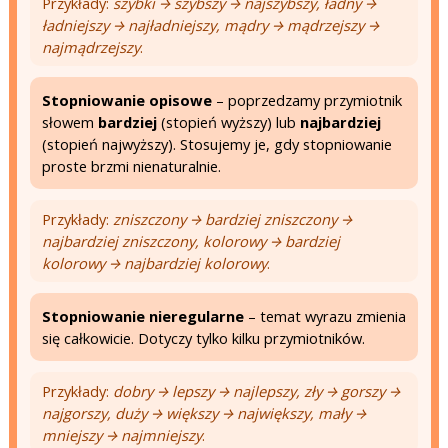
Przykłady:
szybki → szybszy → najszybszy, ładny →
ładniejszy → najładniejszy, mądry → mądrzejszy →
najmądrzejszy
.
Stopniowanie opisowe
– poprzedzamy przymiotnik
słowem
bardziej
(stopień wyższy) lub
najbardziej
(stopień najwyższy). Stosujemy je, gdy stopniowanie
proste brzmi nienaturalnie.
Przykłady:
zniszczony → bardziej zniszczony →
najbardziej zniszczony, kolorowy → bardziej
kolorowy → najbardziej kolorowy
.
Stopniowanie nieregularne
– temat wyrazu zmienia
się całkowicie. Dotyczy tylko kilku przymiotników.
Przykłady:
dobry → lepszy → najlepszy, zły → gorszy →
najgorszy, duży → większy → największy, mały →
mniejszy → najmniejszy
.