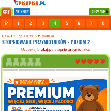
GRY
ARTYKUŁY
LOGOWANIE
P
1
2
3
4
5
6
7
8
KLASA 4
CZĘŚCI MOWY
PRZYMIOTNIK
STOPNIOWANIE PRZYMIOTNIKÓW - POZIOM 2
Uzupełnij brakujące stopnie przymiotnika.