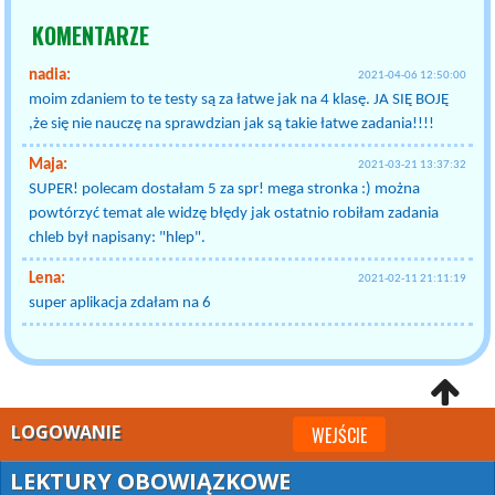
KOMENTARZE
nadia:
2021-04-06 12:50:00
moim zdaniem to te testy są za łatwe jak na 4 klasę. JA SIĘ BOJĘ
,że się nie nauczę na sprawdzian jak są takie łatwe zadania!!!!
Maja:
2021-03-21 13:37:32
SUPER! polecam dostałam 5 za spr! mega stronka :) można
powtórzyć temat ale widzę błędy jak ostatnio robiłam zadania
chleb był napisany: "hlep".
Lena:
2021-02-11 21:11:19
super aplikacja zdałam na 6
LOGOWANIE
WEJŚCIE
LEKTURY OBOWIĄZKOWE