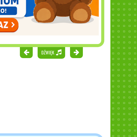
DŹWIĘK