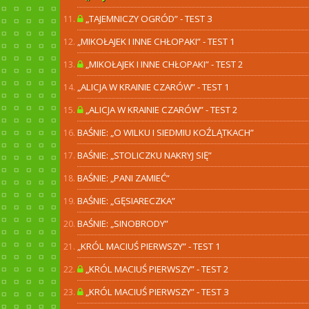
„TAJEMNICZY OGRÓD” - TEST 3
„MIKOŁAJEK I INNE CHŁOPAKI” - TEST 1
„MIKOŁAJEK I INNE CHŁOPAKI” - TEST 2
„ALICJA W KRAINIE CZARÓW” - TEST 1
„ALICJA W KRAINIE CZARÓW” - TEST 2
BAŚNIE: „O WILKU I SIEDMIU KOŹLĄTKACH”
BAŚNIE: „STOLICZKU NAKRYJ SIĘ”
BAŚNIE: „PANI ZAMIEĆ”
BAŚNIE: „GĘSIARECZKA”
BAŚNIE: „SINOBRODY”
„KRÓL MACIUŚ PIERWSZY” - TEST 1
„KRÓL MACIUŚ PIERWSZY” - TEST 2
„KRÓL MACIUŚ PIERWSZY” - TEST 3