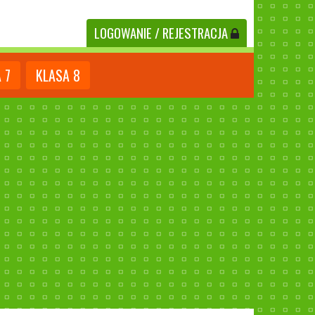
LOGOWANIE
/ REJESTRACJA
A
7
KLASA
8