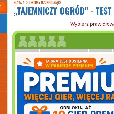
KLASA 4
LEKTURY UZUPEŁNIAJĄCE
E
„TAJEMNICZY OGRÓD” - TEST
Wybierz prawidłow