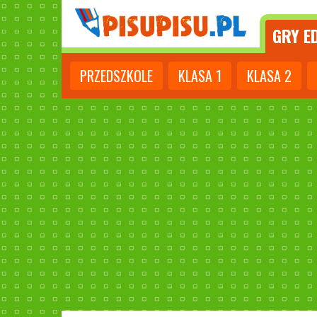
GRY
ED
PRZEDSZKOLE
KLASA
1
KLASA
2