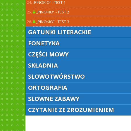
„PINOKIO” - TEST 1
„PINOKIO” - TEST 2
„PINOKIO” - TEST 3
GATUNKI LITERACKIE
FONETYKA
CZĘŚCI MOWY
SKŁADNIA
SŁOWOTWÓRSTWO
ORTOGRAFIA
SŁOWNE ZABAWY
CZYTANIE ZE ZROZUMIENIEM