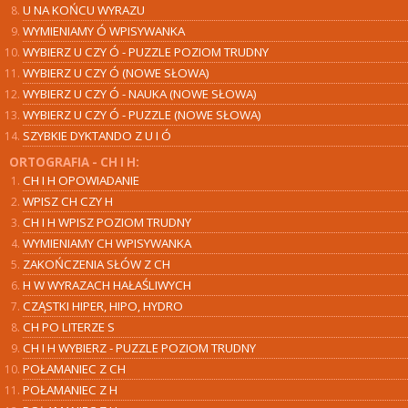
U NA KOŃCU WYRAZU
WYMIENIAMY Ó WPISYWANKA
WYBIERZ U CZY Ó - PUZZLE POZIOM TRUDNY
WYBIERZ U CZY Ó (NOWE SŁOWA)
WYBIERZ U CZY Ó - NAUKA (NOWE SŁOWA)
WYBIERZ U CZY Ó - PUZZLE (NOWE SŁOWA)
SZYBKIE DYKTANDO Z U I Ó
ORTOGRAFIA - CH I H:
CH I H OPOWIADANIE
WPISZ CH CZY H
CH I H WPISZ POZIOM TRUDNY
WYMIENIAMY CH WPISYWANKA
ZAKOŃCZENIA SŁÓW Z CH
H W WYRAZACH HAŁAŚLIWYCH
CZĄSTKI HIPER, HIPO, HYDRO
CH PO LITERZE S
CH I H WYBIERZ - PUZZLE POZIOM TRUDNY
POŁAMANIEC Z CH
POŁAMANIEC Z H