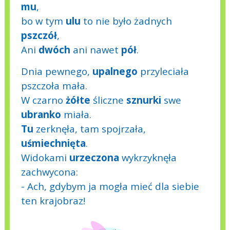
mu
,
bo w tym
ulu
to nie było żadnych
pszczół
,
Ani
dwóch
ani nawet
pół
.
Dnia pewnego,
upalnego
przyleciała
pszczoła mała.
W czarno
żółte
śliczne
sznurki
swe
ubranko
miała.
Tu
zerknęła, tam spojrzała,
uśmiechnięta
.
Widokami
urzeczona
wykrzyknęła
zachwycona:
- Ach, gdybym ja mogła mieć dla siebie
ten krajobraz!