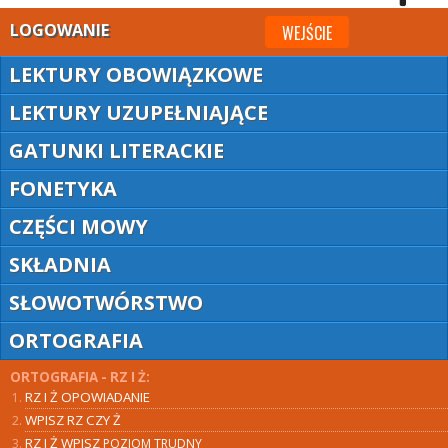
LOGOWANIE
WEJŚCIE
LEKTURY OBOWIĄZKOWE
LEKTURY UZUPEŁNIAJĄCE
GATUNKI LITERACKIE
FONETYKA
CZĘŚCI MOWY
SKŁADNIA
SŁOWOTWÓRSTWO
ORTOGRAFIA
ORTOGRAFIA - RZ I Ż:
RZ I Ż OPOWIADANIE
WPISZ RZ CZY Ż
RZ I Ż WPISZ
POZIOM TRUDNY