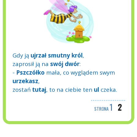
Gdy ją
ujrzał
smutny
król
,
zaprosił ją na
swój
dwór
:
-
Pszczółko
mała, co wyglądem swym
urzekasz
,
zostań
tutaj
, to na ciebie ten
ul
czeka.
1
2
STRONA