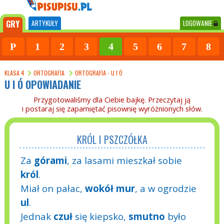
GRY
ARTYKUŁY
LOGOWANIE
P
1
2
3
4
5
6
7
8
KLASA 4
ORTOGRAFIA
ORTOGRAFIA - U I Ó
U I Ó OPOWIADANIE
Przygotowaliśmy dla Ciebie bajkę. Przeczytaj ją
i postaraj się zapamiętać pisownię wyróżnionych słów.
KRÓL I PSZCZÓŁKA
Za
górami
, za lasami mieszkał sobie
król
.
Miał on pałac,
wokół
mur
, a w ogrodzie
ul
.
Jednak
czuł
się kiepsko,
smutno
było