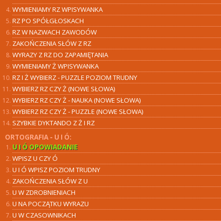
WYMIENIAMY RZ WPISYWANKA
RZ PO SPÓŁGŁOSKACH
RZ W NAZWACH ZAWODÓW
ZAKOŃCZENIA SŁÓW Z RZ
WYRAZY Z RZ DO ZAPAMIĘTANIA
WYMIENIAMY Ż WPISYWANKA
RZ I Ż WYBIERZ - PUZZLE POZIOM TRUDNY
WYBIERZ RZ CZY Ż (NOWE SŁOWA)
WYBIERZ RZ CZY Ż - NAUKA (NOWE SŁOWA)
WYBIERZ RZ CZY Ż - PUZZLE (NOWE SŁOWA)
SZYBKIE DYKTANDO Z Ż I RZ
ORTOGRAFIA - U I Ó:
U I Ó OPOWIADANIE
WPISZ U CZY Ó
U I Ó WPISZ POZIOM TRUDNY
ZAKOŃCZENIA SŁÓW Z U
U W ZDROBNIENIACH
U NA POCZĄTKU WYRAZU
U W CZASOWNIKACH