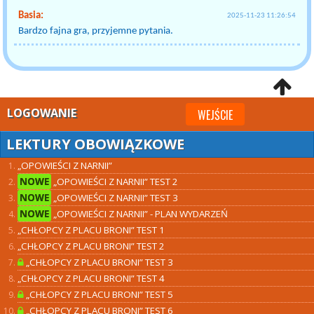
Basia:
2025-11-23 11:26:54
Bardzo fajna gra, przyjemne pytania.
LOGOWANIE
WEJŚCIE
LEKTURY OBOWIĄZKOWE
„OPOWIEŚCI Z NARNII”
NOWE
„OPOWIEŚCI Z NARNII” TEST 2
NOWE
„OPOWIEŚCI Z NARNII” TEST 3
NOWE
„OPOWIEŚCI Z NARNII” - PLAN WYDARZEŃ
„CHŁOPCY Z PLACU BRONI” TEST 1
„CHŁOPCY Z PLACU BRONI” TEST 2
„CHŁOPCY Z PLACU BRONI” TEST 3
„CHŁOPCY Z PLACU BRONI” TEST 4
„CHŁOPCY Z PLACU BRONI” TEST 5
„CHŁOPCY Z PLACU BRONI” TEST 6