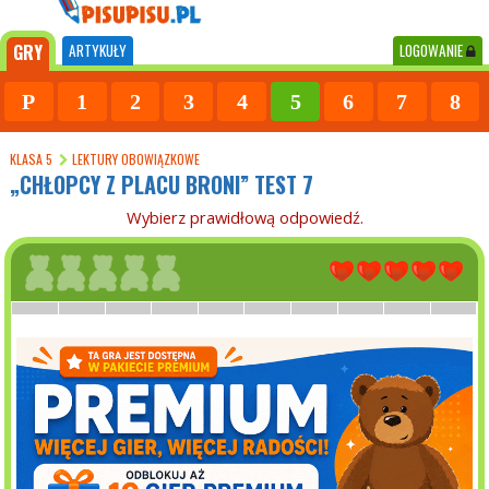
GRY
ARTYKUŁY
LOGOWANIE
P
1
2
3
4
5
6
7
8
KLASA 5
LEKTURY OBOWIĄZKOWE
„CHŁOPCY Z PLACU BRONI” TEST 7
Wybierz prawidłową odpowiedź.