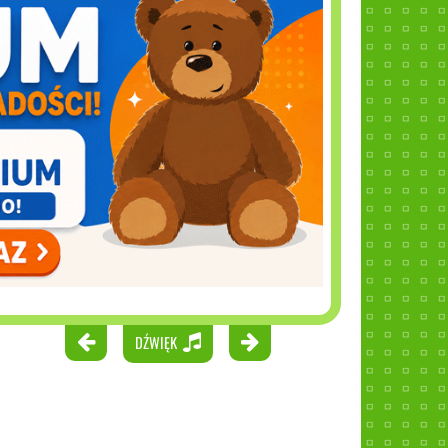
DŹWIĘK