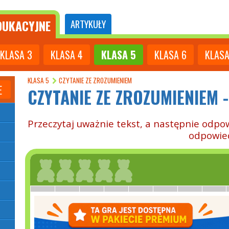
UKACYJNE
ARTYKUŁY
KLASA
3
KLASA
4
KLASA
5
KLASA
6
KLAS
KLASA 5
CZYTANIE ZE ZROZUMIENIEM
E
CZYTANIE ZE ZROZUMIENIEM -
Przeczytaj uważnie tekst, a następnie odpo
odpowie