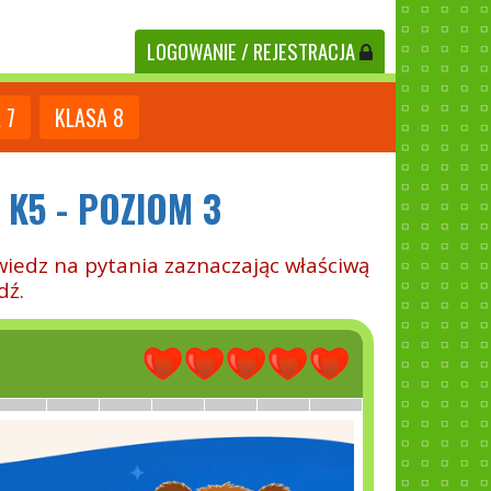
LOGOWANIE
/ REJESTRACJA
A
7
KLASA
8
 K5 - POZIOM 3
wiedz na pytania zaznaczając właściwą
dź.