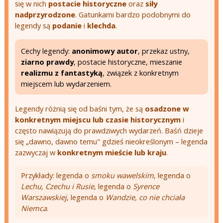
się w nich
postacie historyczne
oraz
siły
nadprzyrodzone
. Gatunkami bardzo podobnymi do
legendy są
podanie
i
klechda
.
Cechy legendy:
anonimowy autor
, przekaz ustny,
ziarno prawdy
, postacie historyczne, mieszanie
realizmu z fantastyką
, związek z konkretnym
miejscem lub wydarzeniem.
Legendy różnią się od baśni tym, że są
osadzone w
konkretnym miejscu lub czasie historycznym
i
często nawiązują do prawdziwych wydarzeń. Baśń dzieje
się „dawno, dawno temu" gdzieś nieokreślonym – legenda
zazwyczaj w
konkretnym mieście lub kraju
.
Przykłady: legenda o
smoku wawelskim
, legenda o
Lechu, Czechu i Rusie
, legenda o
Syrence
Warszawskiej
, legenda o
Wandzie, co nie chciała
Niemca
.