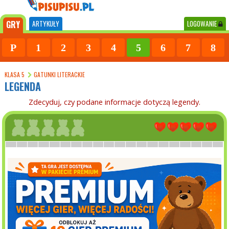
GRY
ARTYKUŁY
LOGOWANIE
P
1
2
3
4
5
6
7
8
KLASA 5
GATUNKI LITERACKIE
LEGENDA
Zdecyduj, czy podane informacje dotyczą legendy.