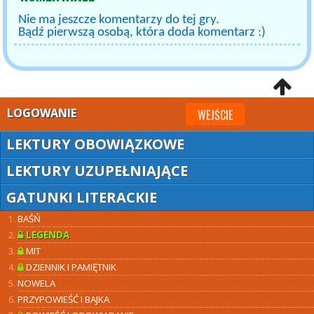
Nie ma jeszcze komentarzy do tej gry.
Bądź pierwszą osobą, która doda komentarz :)
LOGOWANIE
WEJŚCIE
LEKTURY OBOWIĄZKOWE
LEKTURY UZUPEŁNIAJĄCE
GATUNKI LITERACKIE
BAŚŃ
LEGENDA
MIT
DZIENNIK I PAMIĘTNIK
NOWELA
PRZYPOWIEŚĆ I BAJKA