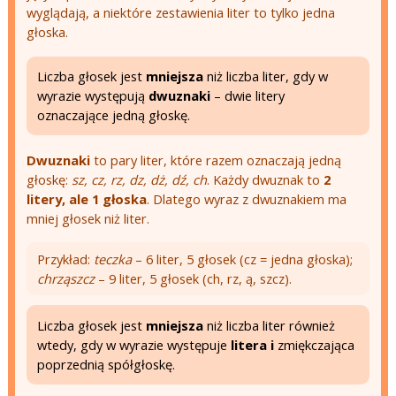
wyglądają, a niektóre zestawienia liter to tylko jedna
głoska.
Liczba głosek jest
mniejsza
niż liczba liter, gdy w
wyrazie występują
dwuznaki
– dwie litery
oznaczające jedną głoskę.
Dwuznaki
to pary liter, które razem oznaczają jedną
głoskę:
sz, cz, rz, dz, dż, dź, ch
. Każdy dwuznak to
2
litery, ale 1 głoska
. Dlatego wyraz z dwuznakiem ma
mniej głosek niż liter.
Przykład:
teczka
– 6 liter, 5 głosek (cz = jedna głoska);
chrząszcz
– 9 liter, 5 głosek (ch, rz, ą, szcz).
Liczba głosek jest
mniejsza
niż liczba liter również
wtedy, gdy w wyrazie występuje
litera i
zmiękczająca
poprzednią spółgłoskę.