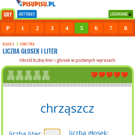
GRY
ARTYKUŁY
LOGOWANIE
P
1
2
3
4
5
6
7
8
KLASA 5
FONETYKA
LICZBA GŁOSEK I LITER
Określ liczbę liter i głosek w podanych wyrazach.
chrząszcz
liczba głosek:
liczba liter: