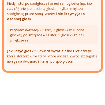
Kiedy
i
stoi po spółgłosce i przed samogłoską (np.
bia,
nie, cie
), nie jest osobną głoską – tylko zmiękcza
spółgłoskę przed sobą. Wtedy
i nie liczymy jako
osobnej głoski
.
Przykład:
blaszany
– 8 liter, 7 głosek (sz = jedna
głoska);
polszczyzna
– 11 liter, 9 głosek (sz, cz i
zmiękczenie).
Jak liczyć głoski?
Powiedz wyraz głośno i licz dźwięki,
które słyszysz – nie litery, które widzisz. Zwróć szczególną
uwagę na dwuznaki i literę i po spółgłosce.