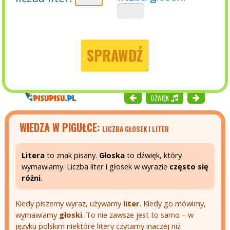
SPRAWDŹ
DŹWIĘK
WIEDZA W PIGUŁCE:
LICZBA GŁOSEK I LITER
Litera
to znak pisany.
Głoska
to dźwięk, który
wymawiamy. Liczba liter i głosek w wyrazie
często się
różni
.
Kiedy piszemy wyraz, używamy
liter
. Kiedy go mówimy,
wymawiamy
głoski
. To nie zawsze jest to samo – w
języku polskim niektóre litery czytamy inaczej niż