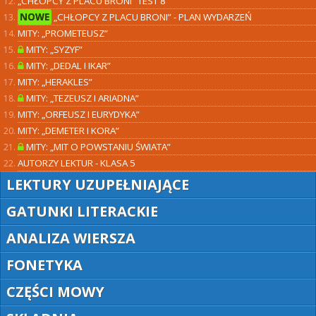
„CHŁOPCY Z PLACU BRONI” TEST 8
NOWE
„CHŁOPCY Z PLACU BRONI” - PLAN WYDARZEŃ
MITY: „PROMETEUSZ”
MITY: „SYZYF”
MITY: „DEDAL I IKAR”
MITY: „HERAKLES”
MITY: „TEZEUSZ I ARIADNA”
MITY: „ORFEUSZ I EURYDYKA”
MITY: „DEMETER I KORA”
MITY: „MIT O POWSTANIU ŚWIATA”
AUTORZY LEKTUR - KLASA 5
LEKTURY UZUPEŁNIAJĄCE
GATUNKI LITERACKIE
ANALIZA WIERSZA
FONETYKA
CZĘŚCI MOWY