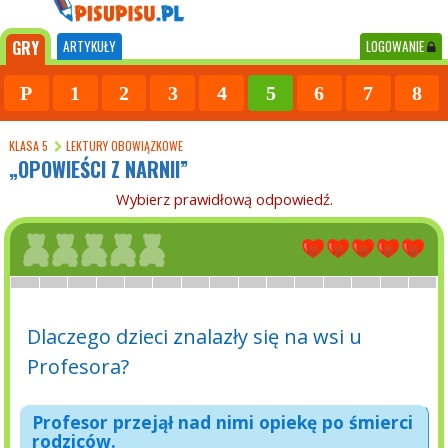
GRY
ARTYKUŁY
LOGOWANIE
P
1
2
3
4
5
6
7
8
KLASA 5
LEKTURY OBOWIĄZKOWE
„OPOWIEŚCI Z NARNII”
Wybierz prawidłową odpowiedź.
Dlaczego dzieci znalazły się na wsi u
Profesora?
Profesor przejął nad nimi opiekę po śmierci
rodziców.