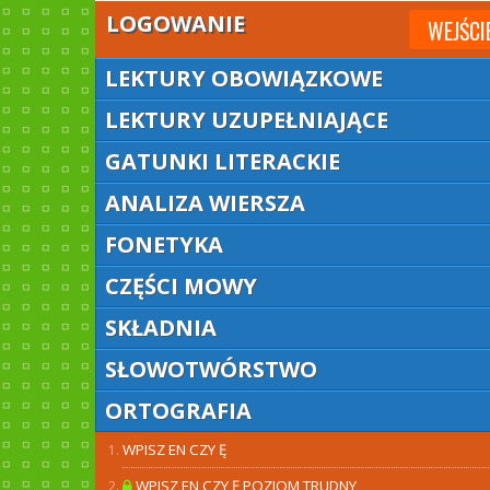
LOGOWANIE
WEJŚCI
LEKTURY OBOWIĄZKOWE
LEKTURY UZUPEŁNIAJĄCE
GATUNKI LITERACKIE
ANALIZA WIERSZA
FONETYKA
CZĘŚCI MOWY
SKŁADNIA
SŁOWOTWÓRSTWO
ORTOGRAFIA
WPISZ EN CZY Ę
WPISZ EN CZY Ę POZIOM TRUDNY