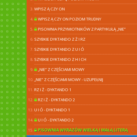
WPISZ Ą CZY ON
WPISZ Ą CZY ON POZIOM TRUDNY
PISOWNIA PRZYMIOTNIKÓW Z PARTYKUŁĄ „NIE”
SZYBKIE DYKTANDO Z Ż I RZ
SZYBKIE DYKTANDO Z U I Ó
SZYBKIE DYKTANDO Z H I CH
„NIE” Z CZĘŚCIAMI MOWY
„NIE” Z CZĘŚCIAMI MOWY - UZUPEŁNIJ
RZ I Ż - DYKTANDO 1
RZ I Ż - DYKTANDO 2
U I Ó - DYKTANDO 1
U I Ó - DYKTANDO 2
PISOWNIA WYRAZÓW WIELKĄ I MAŁĄ LITERĄ