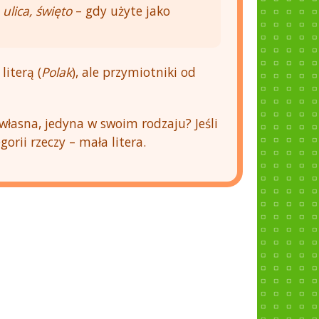
 ulica, święto
– gdy użyte jako
iterą (
Polak
), ale przymiotniki od
własna, jedyna w swoim rodzaju? Jeśli
gorii rzeczy – mała litera.