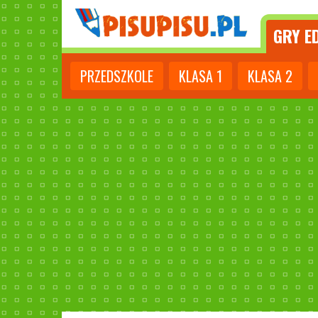
GRY
ED
PRZEDSZKOLE
KLASA
1
KLASA
2