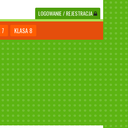
LOGOWANIE
/ REJESTRACJA
A
7
KLASA
8