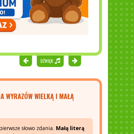
DŹWIĘK
IA WYRAZÓW WIELKĄ I MAŁĄ
pierwsze słowo zdania.
Małą literą