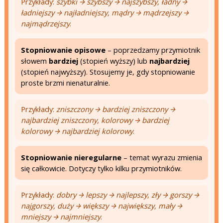
Przykłady:
szybki → szybszy → najszybszy, ładny →
ładniejszy → najładniejszy, mądry → mądrzejszy →
najmądrzejszy
.
Stopniowanie opisowe
– poprzedzamy przymiotnik
słowem
bardziej
(stopień wyższy) lub
najbardziej
(stopień najwyższy). Stosujemy je, gdy stopniowanie
proste brzmi nienaturalnie.
Przykłady:
zniszczony → bardziej zniszczony →
najbardziej zniszczony, kolorowy → bardziej
kolorowy → najbardziej kolorowy
.
Stopniowanie nieregularne
– temat wyrazu zmienia
się całkowicie. Dotyczy tylko kilku przymiotników.
Przykłady:
dobry → lepszy → najlepszy, zły → gorszy →
najgorszy, duży → większy → największy, mały →
mniejszy → najmniejszy
.