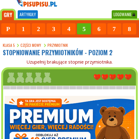
GRY
ARTYKUŁY
LOGOWANIE
P
1
2
3
4
5
6
7
8
KLASA 5
CZĘŚCI MOWY
PRZYMIOTNIK
STOPNIOWANIE PRZYMIOTNIKÓW - POZIOM 2
Uzupełnij brakujące stopnie przymiotnika.