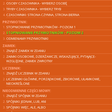
OSOBY CZASOWNIKA - WYBIERZ OSOBĘ
TRYBY CZASOWNIKA - WYBIERZ TRYB
CZASOWNIKI: STRONA CZYNNA, STRONA BIERNA
PRZYMIOTNIK:
STOPNIOWANIE PRZYMIOTNIKÓW - POZIOM 1
STOPNIOWANIE PRZYMIOTNIKÓW - POZIOM 2
ODMIENIAMY PRZYMIOTNIKI
ZAIMEK:
ZNAJDŹ ZAIMEK W ZDANIU
ZAIMKI OSOBOWE, DZIERŻAWCZE, WSKAZUJĄCE, PYTAJĄCE-
WZGLĘDNE, ZAIMEK ZWROTNY
LICZEBNIK:
ZNAJDŹ LICZEBNIK W ZDANIU
LICZEBNIKI GŁÓWNE, PORZĄDKOWE, ZBIOROWE, UŁAMKOWE,
NIEOKREŚLONE
NIEODMIENNE CZĘŚCI MOWY:
ZNAJDŹ SPÓJNIK W ZDANIU
SPÓJNIKI: JEDNAK, LUB, ANI
SPÓJNIKI: WIĘC, ALE, ALBO