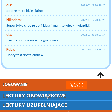
ola:
2023-02-27 20:48:20
dobrze mi to idzie -fajne
Nikodem:
2022-04-19 20:17:23
Super tylko chodzę do 4 klasy i mam to więc 4 gwiazdki!
ola:
2022-03-31 18:07:54
bardzo podoba mi się ta gra polecam
Kuba:
2021-10-14 19:15:17
Dobry test dostałemm 4
LOGOWANIE
WEJŚCIE
LEKTURY OBOWIĄZKOWE
LEKTURY UZUPEŁNIAJĄCE