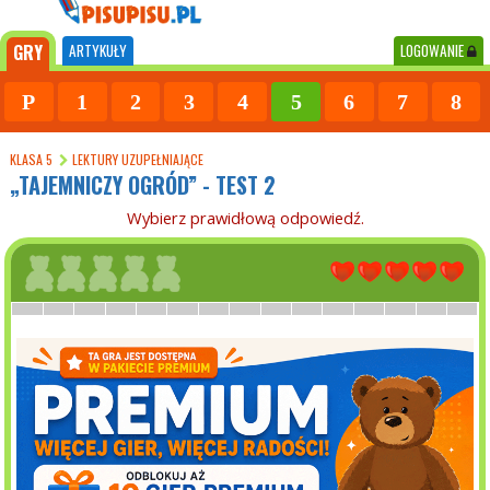
GRY
ARTYKUŁY
LOGOWANIE
P
1
2
3
4
5
6
7
8
KLASA 5
LEKTURY UZUPEŁNIAJĄCE
„TAJEMNICZY OGRÓD” - TEST 2
Wybierz prawidłową odpowiedź.