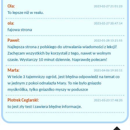
Ola:
2023-02-27 21:01:23
To lepsze niż w realu.
ola:
2023-02-27 20:47:14
fajowa strona
Paweł:
2022-01-28 13:21:55
Najlepsza strona z polskiego do utrwalania wiadomości z lekcji!
Zachęcam wszystkich by korzystali z tego, nawet w wolnym
czasie. Wystarczy 10 minut dziennie. Naprawdę polecam!
Marta:
2021-04-06 19:50:11
W teście 3 tajemniczy ogród, jest błędna odpowiedź na temat co
w jednym z pokoi odnalazła Mary. To nie było gniazdo
mysikrólika, tylko gniazdko myszy w poduszce
Piotrek Ceglarski:
2021-03-23 17:48:20
to jest zły test i zawiera błędne informacje.