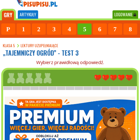
GRY
ARTYKUŁY
LOGOWANIE
P
1
2
3
4
5
6
7
8
KLASA 5
LEKTURY UZUPEŁNIAJĄCE
„TAJEMNICZY OGRÓD” - TEST 3
Wybierz prawidłową odpowiedź.