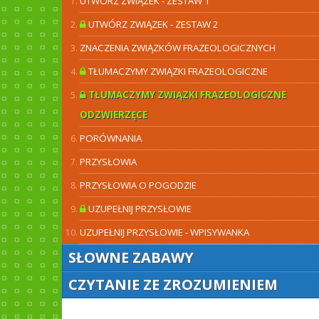
UTWÓRZ ZWIĄZEK - ZESTAW 1
UTWÓRZ ZWIĄZEK - ZESTAW 2
ZNACZENIA ZWIĄZKÓW FRAZEOLOGICZNYCH
TŁUMACZYMY ZWIĄZKI FRAZEOLOGICZNE
TŁUMACZYMY ZWIĄZKI FRAZEOLOGICZNE
ODZWIERZĘCE
PORÓWNANIA
PRZYSŁOWIA
PRZYSŁOWIA O POGODZIE
UZUPEŁNIJ PRZYSŁOWIE
UZUPEŁNIJ PRZYSŁOWIE - WPISYWANKA
SŁOWNE ZABAWY
CZYTANIE ZE ZROZUMIENIEM