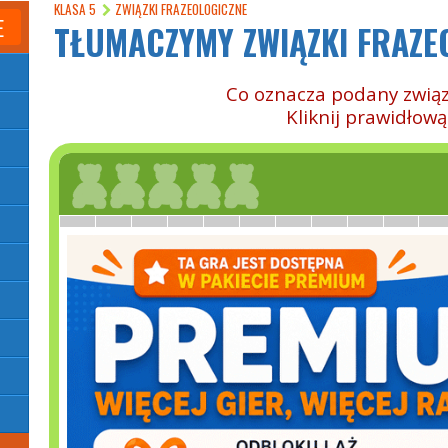
KLASA 5
ZWIĄZKI FRAZEOLOGICZNE
E
TŁUMACZYMY ZWIĄZKI FRAZE
Co oznacza podany związ
Kliknij prawidłow