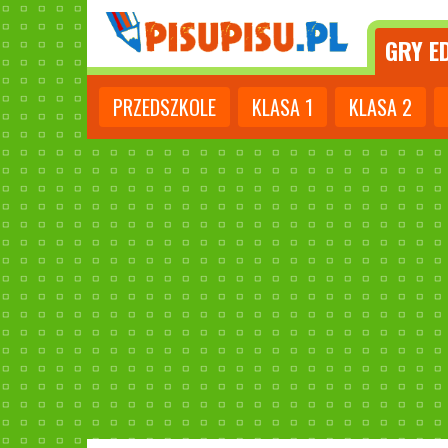
GRY
ED
PRZEDSZKOLE
KLASA
1
KLASA
2