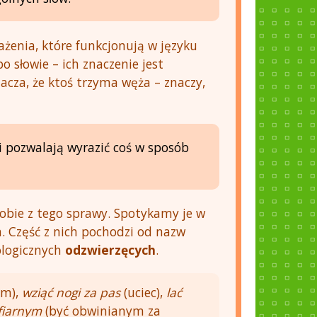
ażenia, które funkcjonują w języku
o słowie – ich znaczenie jest
acza, że ktoś trzyma węża – znaczy,
i pozwalają wyrazić coś w sposób
sobie z tego sprawy. Spotykamy je w
h. Część z nich pochodzi od nazw
ologicznych
odzwierzęcych
.
ym),
wziąć nogi za pas
(uciec),
lać
fiarnym
(być obwinianym za