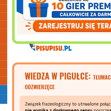
WIEDZA W PIGUŁCE:
TŁUMAC
ODZWIERZĘCE
Związek frazeologiczny to utrwalone połąc
nie wynika z dosłownego sensu
poszczeg