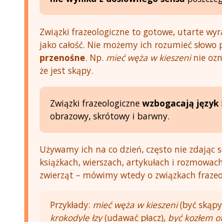
Związki frazeologiczne to gotowe, utarte wyr
jako całość. Nie możemy ich rozumieć słowo p
przenośne
. Np.
mieć węża w kieszeni
nie ozn
że jest skąpy.
Związki frazeologiczne
wzbogacają język
obrazowy, skrótowy i barwny.
Używamy ich na co dzień, często nie zdając 
książkach, wierszach, artykułach i rozmowac
zwierząt – mówimy wtedy o związkach fraze
Przykłady:
mieć węża w kieszeni
(być skąp
krokodyle łzy
(udawać płacz),
być kozłem o