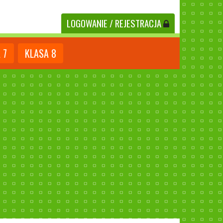
LOGOWANIE
/ REJESTRACJA
A
7
KLASA
8