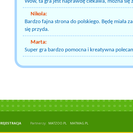
Wow, ta gra jest naprawdę ciekawa, można się z
Nikola:
Bardzo fajna strona do polskiego. Będę miała z
się przyda.
Marta:
Super gra bardzo pomocna i kreatywna poleca
REJESTRACJA
Partnerzy:
MATZOO.PL
MATMAG.PL