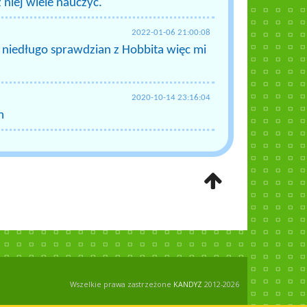
 niej wiele nauczyć.
2022-01-06 21:00:08
a niedługo sprawdzian z Hobbita więc mi
2020-10-14 23:16:04
m
Wszelkie prawa zastrzeżone
KANDYZ
2012-2026