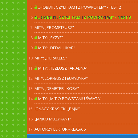
„HOBBIT, CZYLI TAM I Z POWROTEM” - TEST 2
„HOBBIT, CZYLI TAM I Z POWROTEM” - TEST 3
MITY: „PROMETEUSZ”
MITY: „SYZYF”
MITY: „DEDAL I IKAR”
MITY: „HERAKLES”
MITY: „TEZEUSZ I ARIADNA”
MITY: „ORFEUSZ I EURYDYKA”
MITY: „DEMETER I KORA”
MITY: „MIT O POWSTANIU ŚWIATA”
IGNACY KRASICKI „BAJKI”
„JANKO MUZYKANT”
AUTORZY LEKTUR - KLASA 6