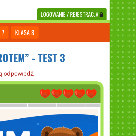
LOGOWANIE
/ REJESTRACJA
A
7
KLASA
8
ROTEM” - TEST 3
ą odpowiedź.