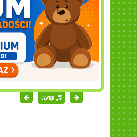
DŹWIĘK