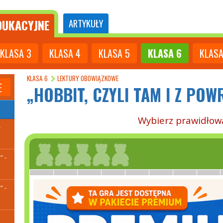
UKACYJNE
ARTYKUŁY
KLASA
3
KLASA
4
KLASA
5
KLASA
6
KLAS
KLASA 6
LEKTURY OBOWIĄZKOWE
E
„HOBBIT, CZYLI TAM I Z POW
Wybierz prawidłow
-
 -
 -