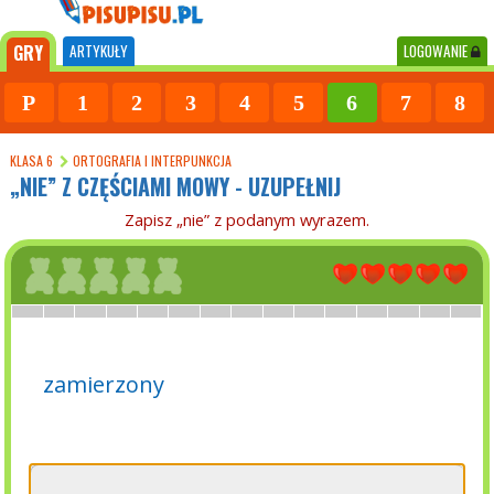
GRY
ARTYKUŁY
LOGOWANIE
P
1
2
3
4
5
6
7
8
KLASA 6
ORTOGRAFIA I INTERPUNKCJA
„NIE” Z CZĘŚCIAMI MOWY - UZUPEŁNIJ
Zapisz „nie” z podanym wyrazem.
zamierzony