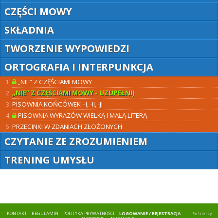
CZĘŚCI MOWY
SKŁADNIA
TWORZENIE WYPOWIEDZI
ORTOGRAFIA I INTERPUNKCJA
„NIE” Z CZĘŚCIAMI MOWY
„NIE” Z CZĘŚCIAMI MOWY - UZUPEŁNIJ
PISOWNIA KOŃCÓWEK –I, -II, -JI
PISOWNIA WYRAZÓW WIELKĄ I MAŁĄ LITERĄ
PRZECINKI W ZDANIACH ZŁOŻONYCH
CZYTANIE ZE ZROZUMIENIEM
TRENING UMYSŁU
KONTAKT
REGULAMIN
POLITYKA PRYWATNOŚCI
LOGOWANIE / REJESTRACJA
Partnerzy: