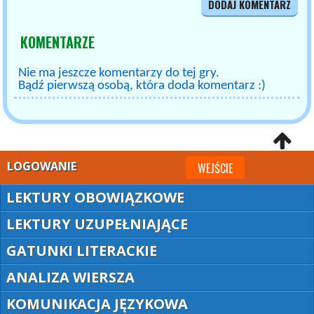
DODAJ KOMENTARZ
KOMENTARZE
Nie ma jeszcze komentarzy do tej gry.
Bądź pierwszą osobą, która doda komentarz :)
LOGOWANIE
WEJŚCIE
LEKTURY OBOWIĄZKOWE
LEKTURY UZUPEŁNIAJĄCE
GATUNKI LITERACKIE
ANALIZA WIERSZA
KOMUNIKACJA JĘZYKOWA