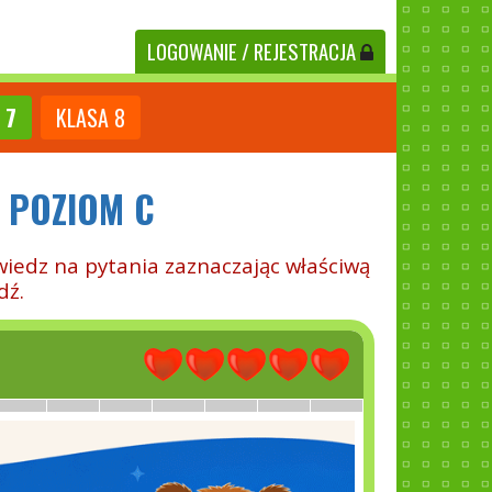
LOGOWANIE
/ REJESTRACJA
7
KLASA
8
- POZIOM C
wiedz na pytania zaznaczając właściwą
dź.