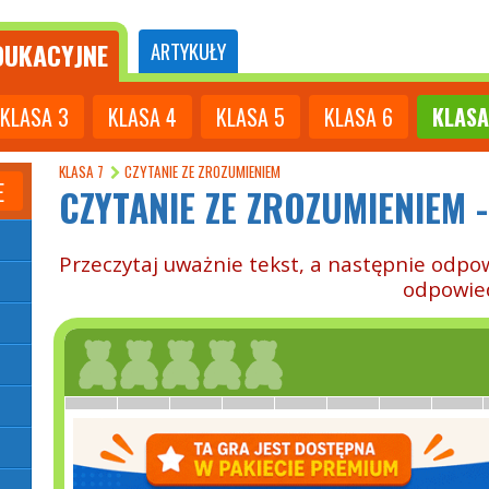
UKACYJNE
ARTYKUŁY
KLASA
3
KLASA
4
KLASA
5
KLASA
6
KLASA
KLASA 7
CZYTANIE ZE ZROZUMIENIEM
E
CZYTANIE ZE ZROZUMIENIEM 
Przeczytaj uważnie tekst, a następnie odpo
odpowie