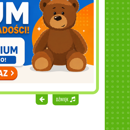
DŹWIĘK